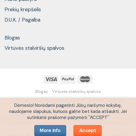
Prekių krepšelis
D.U.K. / Pagalba
Blogas
Virtuvės stalviršių spalvos
Blogas
Virtuvės stalviršių spalvos
Copyright 2026 © Kopijuoti be UAB''KETORA'' sutikimo
Dėmesio! Norėdami pagerinti Jūsų naršymo kokybę,
draudžiama
naudojame slapukus, kuriuos galite bet kada atšaukti. Jei
sutinkate prašome pažymėti ''ACCEPT''
More info
Accept
PARDUOTUVĖ
IŠPARDAVIMAS
PASKYRA
KREPŠELIS