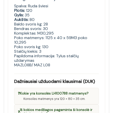
Spalva: Ruda šviesi
Plotis:
120
Gylis:
35
Aukštis:
80
Baldo svoris kg: 28
Bendras svoris: 30
Komplektas: M30,295
Poko matmenys: 1125 x 40 x 59M3 poko
10,295
Poko svoris kg: 130
Stalčių kiekis: 3
Papildoma informacija: Tylus stalčių
uždarymas
MAZL08B/ MAZ L08
Dažniausiai užduodami klausimai (DUK)
❓
Kokie yra konsolės LH100788 matmenys?
Konsolės matmenys yra 120 × 80 × 35 cm.
Iš kokios medžiagos pagaminta ši konsolė ir
❓