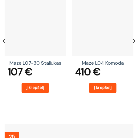
Maze L07-30 Staliukas
Maze L04 Komoda
107
€
410
€
Į krepšelį
Į krepšelį
25