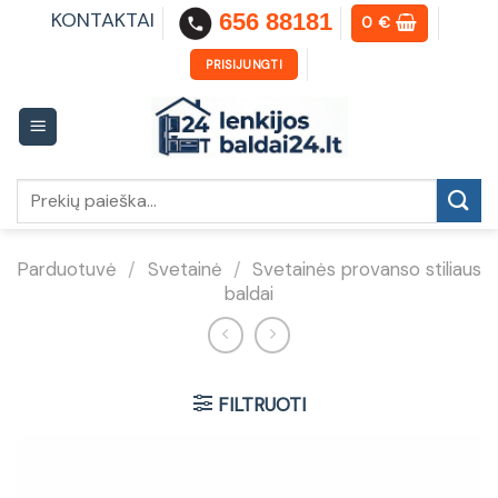
Skip
KONTAKTAI
656 88181
0
€
to
content
PRISIJUNGTI
Ieškoti:
Parduotuvė
/
Svetainė
/
Svetainės provanso stiliaus
baldai
FILTRUOTI