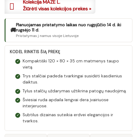
Kolekcija MAZE L.
Žiūrėti visas kolekcijos prekes »
Planuojamas pristatymo laikas nuo rugpjūčio 14 d. iki
🚚
rugsėjo 11 d.
Pristatymas į namus visoje Lietuvoje
KODĖL RINKTIS ŠIĄ PREKĘ
Kompaktiški 120 × 80 × 35 cm matmenys taupo
✓
vietą.
Trys stalčiai padeda tvarkingai susidėti kasdienius
✓
daiktus.
Tylus stalčių uždarymas užtikrina patogų naudojimą.
✓
Šviesiai ruda apdaila lengvai dera įvairiuose
✓
interjeruose.
Subtilus dizainas suteikia erdvei elegancijos ir
✓
tvarkos.