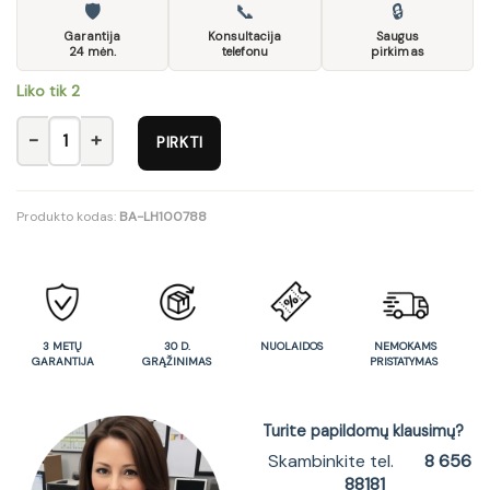
🛡
📞
🔒
Garantija
Konsultacija
Saugus
24 mėn.
telefonu
pirkimas
Liko tik 2
produkto kiekis: Maze L08 Konsolė
PIRKTI
Produkto kodas:
BA-LH100788
3 METŲ
30 D.
NUOLAIDOS
NEMOKAMS
GARANTIJA
GRĄŽINIMAS
PRISTATYMAS
Turite papildomų klausimų?
Skambinkite tel.
8 656
88181