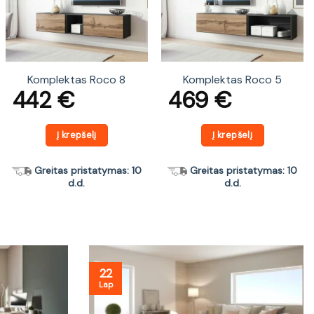
Komplektas Roco 8
Komplektas Roco 5
442
€
469
€
Į krepšelį
Į krepšelį
Greitas pristatymas: 10
Greitas pristatymas: 10
d.d.
d.d.
22
Lap