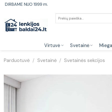
Skip
DIRBAME NUO 1999 m.
to
content
Ieškoti:
Virtuvė
Svetainė
Mieg
Parduotuvė
/
Svetainė
/
Svetainės sekcijos