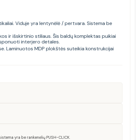
kaliai. Viduje yra lentynėlė / pertvara. Sistema be
ir išskirtinio stiliaus. Šis baldų komplektas puikiai
ksponuoti interjero detales.
uose. Laminuotos MDP plokštės suteikia konstrukcijai
 o sistema yra be rankenėlių PUSH-CLICK.