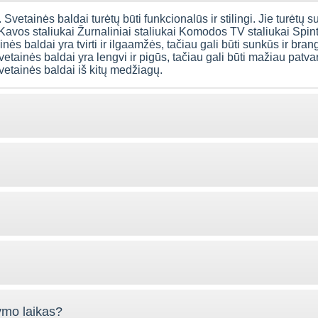
 Svetainės baldai turėtų būti funkcionalūs ir stilingi. Jie turėtų s
 Kavos staliukai Žurnaliniai staliukai Komodos TV staliukai Spi
ės baldai yra tvirti ir ilgaamžės, tačiau gali būti sunkūs ir bran
vetainės baldai yra lengvi ir pigūs, tačiau gali būti mažiau patva
svetainės baldai iš kitų medžiagų.
ymo laikas?