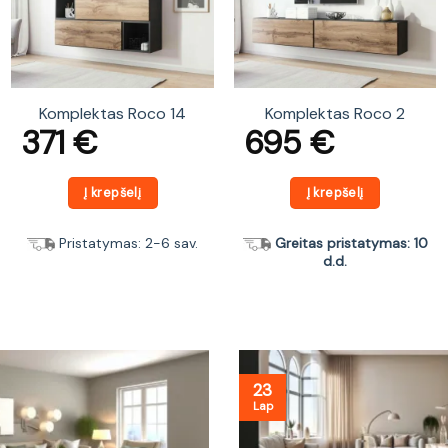
Komplektas Roco 14
Komplektas Roco 2
371
€
695
€
Į krepšelį
Į krepšelį
Pristatymas: 2-6 sav.
Greitas pristatymas: 10
d.d.
23
Lap