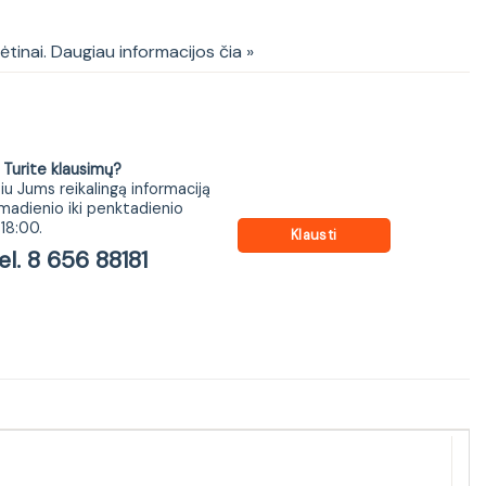
kėtinai. Daugiau informacijos čia »
ite klausimų?
iu Jums reikalingą informaciją
madienio iki penktadienio
18:00.
Klausti
 8 656 88181