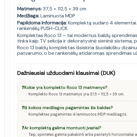
Matmenys:
37,5 × 112,5 × 39 cm
Medžiaga:
Laminuota MDP
Papildoma informacija:
Komplektą sudaro 4 elementai. Ga
rankenėlių PUSH-CLICK.
Komplektas Roco 13 – tai modernus baldų sprendimas svet
tinka kaip TV sekcija ir dekoratyvinė sieninė sistema, p
Roco 13 baldų komplektas išsiskiria šiuolaikišku dizain
patvarumo, o be rankenėlių atidaromas sprendimas užti
Dažniausiai užduodami klausimai (DUK)
❓
Kokie yra komplekto Roco 13 matmenys?
Komplekto Roco 13 matmenys yra 37,5 × 112,5 × 39 cm.
❓
Iš kokios medžiagos pagamintas šis baldas?
Komplektas pagamintas iš laminuotos MDP medžiagos.
❓
Ar komplektą galima montuoti įvairiai?
Taip, spinteles galima pakabinti arba pastatyti horizontaliai 