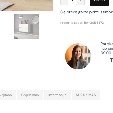
Šią prekę galite pirkti išsimo
Produkto kodas:
BA-GS136372
Tur
Pateiks
nuo pir
09:00-
Tel.
kėjimas
Grąžinimas
Informacija
SURINKIMAS