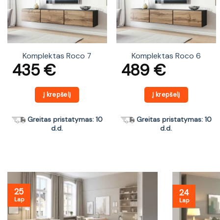
Komplektas Roco 7
Komplektas Roco 6
435
€
489
€
Į krepšelį
Į krepšelį
Greitas pristatymas: 10
Greitas pristatymas: 10
d.d.
d.d.
25
24
Lap
Lap