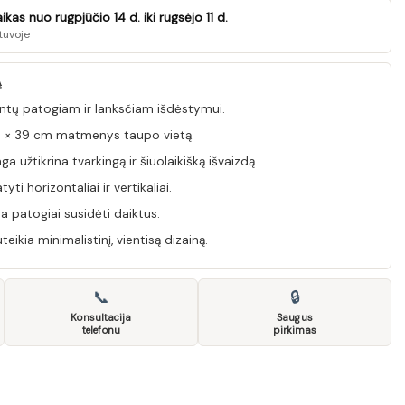
as nuo rugpjūčio 14 d. iki rugsėjo 11 d.
tuvoje
Ą
ntų patogiam ir lanksčiam išdėstymui.
,5 × 39 cm matmenys taupo vietą.
užtikrina tvarkingą ir šiuolaikišką išvaizdą.
ti horizontaliai ir vertikaliai.
 patogiai susidėti daiktus.
ikia minimalistinį, vientisą dizainą.
📞
🔒
Konsultacija
Saugus
telefonu
pirkimas
oco 13