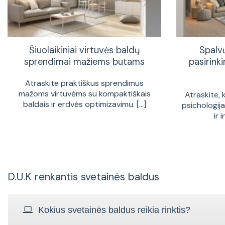
Šiuolaikiniai virtuvės baldų
Spalv
sprendimai mažiems butams
pasirinki
Atraskite praktiškus sprendimus
mažoms virtuvėms su kompaktiškais
Atraskite, 
baldais ir erdvės optimizavimu. [...]
psichologij
ir 
D.U.K renkantis svetainės baldus
Kokius svetainės baldus reikia rinktis?