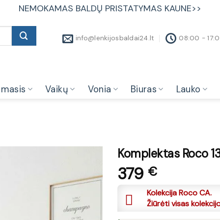
NEMOKAMAS BALDŲ PRISTATYMAS KAUNE>>
info@lenkijosbaldai24.lt
08:00 - 17:
amasis
Vaikų
Vonia
Biuras
Lauko
Komplektas Roco 1
379
€
Kolekcija Roco CA.
Žiūrėti visas kolekcij