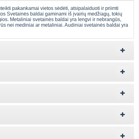
uteikti pakankamai vietos sėdėti, atsipalaiduoti ir priimti
ntos Svetainės baldai gaminami iš įvairių medžiagų, tokių
gios. Metaliniai svetainės baldai yra lengvi ir nebrangūs,
rūs nei mediniai ar metaliniai. Audiniai svetainės baldai yra