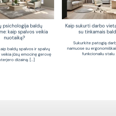
ų psichologija baldų
Kaip sukurti darbo vie
me: kaip spalvos veikia
su tinkamais bald
nuotaiką?
Sukurkite patogią dar
namuose su ergonomiškais
kaip baldų spalvos ir spalvų
funkcionaliu stalu. [
a veikia jūsų emocinę gerovę
interjero dizainą. [...]