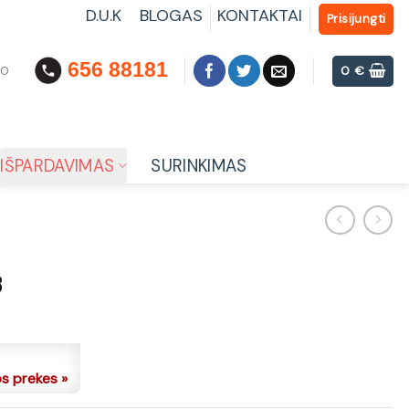
D.U.K
BLOGAS
KONTAKTAI
Prisijungti
656 88181
00
0
€
IŠPARDAVIMAS
SURINKIMAS
3
os prekes »