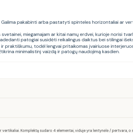
lima pakabinti arba pastatyti spinteles horizontaliai ar verti
ainei, miegamajam ar kitai namų erdvei, kurioje norisi tvarkos 
adedanti patogiai susidėti reikalingus daiktus bei stilingai iše
u ir praktiškumu, todėl lengvai pritaikomas įvairiuose interjer
krina minimalistinį vaizdą ir patogų naudojimą kasdien.
ar vertikaliai. Komplektą sudaro 4 elementai, viduje yra lentynėlė / pertvara,