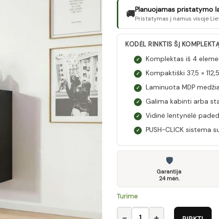
Planuojamas pristatymo laik
🚚
Pristatymas į namus visoje Lie
KODĖL RINKTIS ŠĮ KOMPLEKT
Komplektas iš 4 eleme
✓
Kompaktiški 37,5 × 112
✓
Laminuota MDP medžiaga 
✓
Galima kabinti arba staty
✓
Vidinė lentynėlė padeda
✓
PUSH-CLICK sistema sute
✓
🛡
Garantija
24 mėn.
Turime
produkto kiekis: Komplektas R
PIRKTI