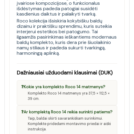
įvairiose kompozicijose, o funkcionalus
išdėstymas padeda patogiai susidėti
kasdienius daiktus ir palaikyti tvarką.
Roco kolekcija išsiskiria kokybišku baldų
dizainu ir praktišku sprendimu, kuris suteikia
interjerui estetikos bei patogumo. Tai
ilgaamžis pasirinkimas ieškantiems modernaus
baldų komplekto, kuris dera prie šiuolaikinio
namų stiliaus ir padeda sukurti tvarkingą,
harmoningą aplinką.
Dažniausiai užduodami klausimai (DUK)
❓
Kokie yra komplekto Roco 14 matmenys?
Komplekto Roco 14 matmenys yra 37,5 × 112,5 ×
39 cm.
❓
Ar komplektą Roco 14 reikia surinkti patiems?
Taip, baldai skirti savarankiškam surinkimui.
Komplekte pridedami montavimo priedai ir aiški
instrukcija.