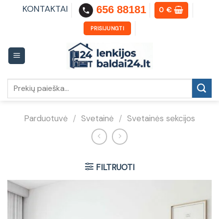
Skip
KONTAKTAI
656 88181
0
€
to
content
PRISIJUNGTI
Ieškoti:
Parduotuvė
/
Svetainė
/
Svetainės sekcijos
FILTRUOTI