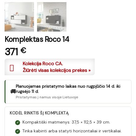
Komplektas Roco 14
371
€
Kolekcija Roco CA.
Žiūrėti visas kolekcijos prekes »
Planuojamas pristatymo laikas nuo rugpjūčio 14 d. iki
🚚
rugsėjo 11 d.
Pristatymas į namus visoje Lietuvoje
KODĖL RINKTIS ŠĮ KOMPLEKTĄ
Kompaktiški matmenys: 37,5 × 112,5 × 39 cm.
✓
Tinka kabinti arba statyti horizontaliai ir vertikaliai.
✓