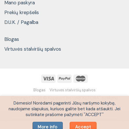
Mano paskyra
Prekių krepšelis
D.U.K. / Pagalba
Blogas
Virtuvės stalviršių spalvos
Blogas
Virtuvės stalviršių spalvos
Copyright 2026 © Kopijuoti be UAB''KETORA'' sutikimo
Dėmesio! Norėdami pagerinti Jūsų naršymo kokybę,
draudžiama
naudojame slapukus, kuriuos galite bet kada atšaukti. Jei
sutinkate prašome pažymėti ''ACCEPT''
More info
Accept