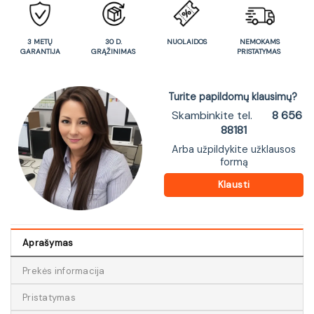
3 METŲ
30 D.
NUOLAIDOS
NEMOKAMS
GARANTIJA
GRĄŽINIMAS
PRISTATYMAS
Turite papildomų klausimų?
Skambinkite tel.
8 656
88181
Arba užpildykite užklausos
formą
Klausti
Aprašymas
Prekės informacija
Pristatymas