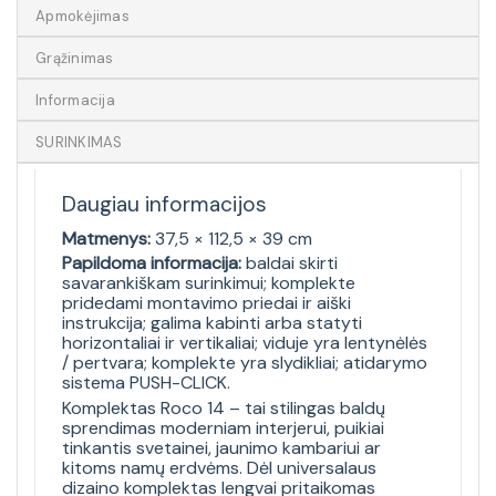
Apmokėjimas
Grąžinimas
Informacija
SURINKIMAS
Daugiau informacijos
Matmenys:
37,5 × 112,5 × 39 cm
Papildoma informacija:
baldai skirti
savarankiškam surinkimui; komplekte
pridedami montavimo priedai ir aiški
instrukcija; galima kabinti arba statyti
horizontaliai ir vertikaliai; viduje yra lentynėlės
/ pertvara; komplekte yra slydikliai; atidarymo
sistema PUSH-CLICK.
Komplektas Roco 14 – tai stilingas baldų
sprendimas moderniam interjerui, puikiai
tinkantis svetainei, jaunimo kambariui ar
kitoms namų erdvėms. Dėl universalaus
dizaino komplektas lengvai pritaikomas