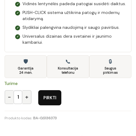
Vidinės lentynėlės padeda patogiai susidėti daiktus.
✓
PUSH-CLICK sistema užtikrina patogų ir modernų
✓
atidarymą.
Slydikliai palengvina naudojimą ir saugo paviršius.
✓
Universalus dizainas dera svetainei ir jaunimo
✓
kambariui.
🛡
📞
🔒
Garantija
Konsultacija
Saugus
24 mėn.
telefonu
pirkimas
Turime
produkto kiekis: Komplektas Roco 14
PIRKTI
Produkto kodas:
BA-GS136373