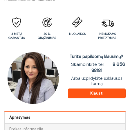
3 METŲ
30 D.
NUOLAIDOS
NEMOKAMS
GARANTIJA
GRĄŽINIMAS
PRISTATYMAS
Turite papildomų klausimų?
Skambinkite tel.
8 656
88181
Arba užpildykite užklausos
formą
Klausti
Aprašymas
Prekės informacija