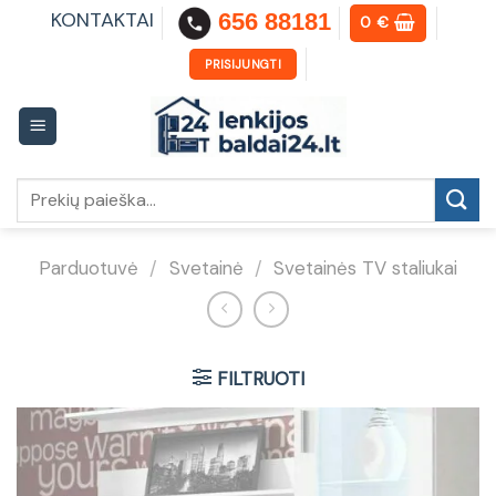
Skip
KONTAKTAI
656 88181
0
€
to
content
PRISIJUNGTI
Ieškoti:
Parduotuvė
/
Svetainė
/
Svetainės TV staliukai
FILTRUOTI