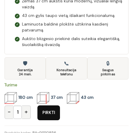
Žemas 37 cm aukštis kuria modernų, vizualiai lengvą
✓
vaizdą.
43 cm gylis taupo vietą, išlaikant funkcionalumą.
✓
Laminuota baldinė plokštė užtikrina kasdienį
✓
patvarumą.
Aukšto blizgesio priekinė dalis suteikia elegantišką,
✓
šiuolaikišką išvaizdą.
🛡
📞
🔒
Garantija
Konsultacija
Saugus
24 mėn.
telefonu
pirkimas
Turime
180 cm
37 cm
43 cm
produkto kiekis: TV staliukas Soho S-3
PIRKTI
Produkto kodas:
BA-GS110856