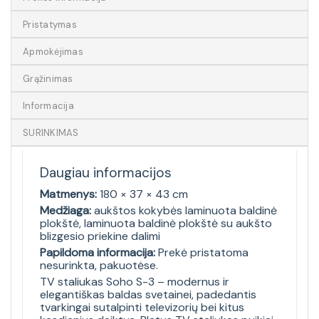
Pristatymas
Apmokėjimas
Grąžinimas
Informacija
SURINKIMAS
Daugiau informacijos
Matmenys:
180 × 37 × 43 cm
Medžiaga:
aukštos kokybės laminuota baldinė
plokštė, laminuota baldinė plokštė su aukšto
blizgesio priekine dalimi
Papildoma informacija:
Prekė pristatoma
nesurinkta, pakuotėse.
TV staliukas Soho S-3 – modernus ir
elegantiškas baldas svetainei, padedantis
tvarkingai sutalpinti televizorių bei kitus