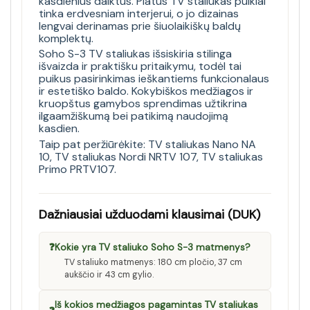
kasdienius daiktus. Platus TV staliukas puikiai
tinka erdvesniam interjerui, o jo dizainas
lengvai derinamas prie šiuolaikiškų baldų
komplektų.
Soho S-3 TV staliukas išsiskiria stilinga
išvaizda ir praktišku pritaikymu, todėl tai
puikus pasirinkimas ieškantiems funkcionalaus
ir estetiško baldo. Kokybiškos medžiagos ir
kruopštus gamybos sprendimas užtikrina
ilgaamžiškumą bei patikimą naudojimą
kasdien.
Taip pat peržiūrėkite:
TV staliukas Nano NA
10
,
TV staliukas Nordi NRTV 107
,
TV staliukas
Primo PRTV107
.
Dažniausiai užduodami klausimai (DUK)
❓
Kokie yra TV staliuko Soho S-3 matmenys?
TV staliuko matmenys: 180 cm pločio, 37 cm
aukščio ir 43 cm gylio.
Iš kokios medžiagos pagamintas TV staliukas