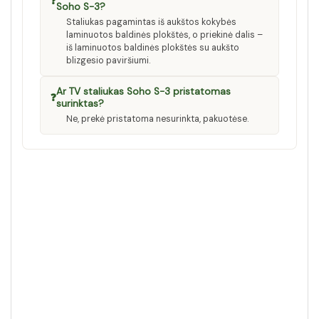
❓
Soho S-3?
Staliukas pagamintas iš aukštos kokybės
laminuotos baldinės plokštės, o priekinė dalis –
iš laminuotos baldinės plokštės su aukšto
blizgesio paviršiumi.
Ar TV staliukas Soho S-3 pristatomas
❓
surinktas?
Ne, prekė pristatoma nesurinkta, pakuotėse.