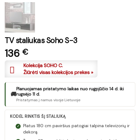
TV staliukas Soho S-3
136
€
Kolekcija SOHO C.
Žiūrėti visas kolekcijos prekes »
Planuojamas pristatymo laikas nuo rugpjūčio 14 d. iki
🚚
rugsėjo 11 d.
Pristatymas į namus visoje Lietuvoje
KODĖL RINKTIS ŠĮ STALIUKĄ
Platus 180 cm paviršius patogiai talpina televizorių ir
✓
dekorą.