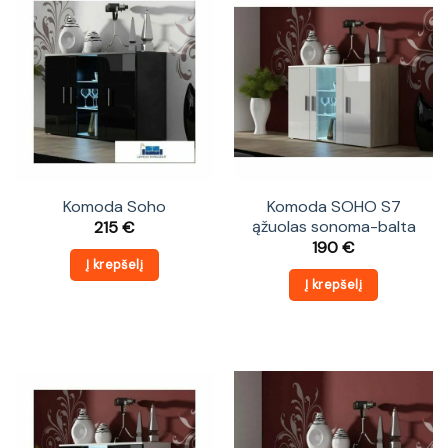
Komoda Soho
Komoda SOHO S7
ąžuolas sonoma-balta
215
€
190
€
Į krepšelį
Į krepšelį