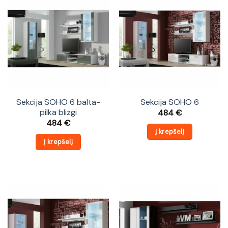
Sekcija SOHO 6 balta-
Sekcija SOHO 6
pilka blizgi
484
€
484
€
Į krepšelį
Į krepšelį