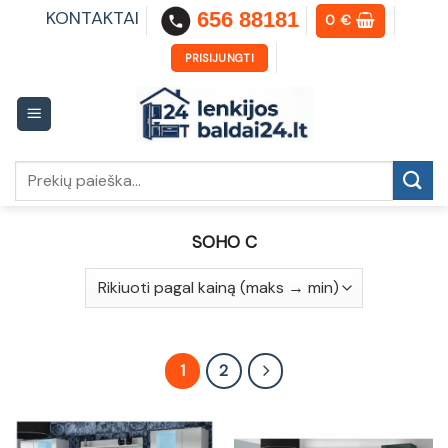
Skip
KONTAKTAI
656 88181
0
€
to
content
PRISIJUNGTI
Ieškoti:
SOHO C
1
2