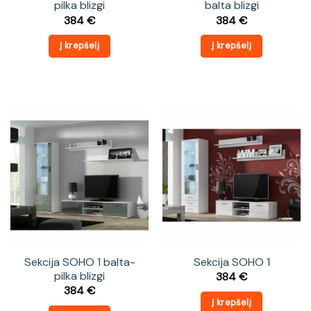
pilka blizgi
balta blizgi
384
€
384
€
Į krepšelį
Į krepšelį
Sekcija SOHO 1 balta-
Sekcija SOHO 1
pilka blizgi
384
€
384
€
Į krepšelį