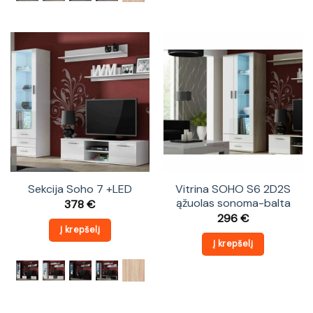
Sekcija Soho 7 +LED
Vitrina SOHO S6 2D2S
ąžuolas sonoma-balta
378
€
296
€
Į krepšelį
Į krepšelį