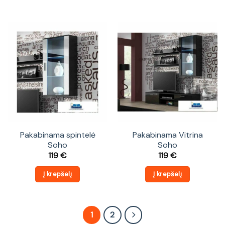
Pakabinama spintelė
Pakabinama Vitrina
Soho
Soho
119
€
119
€
Į krepšelį
Į krepšelį
1
2