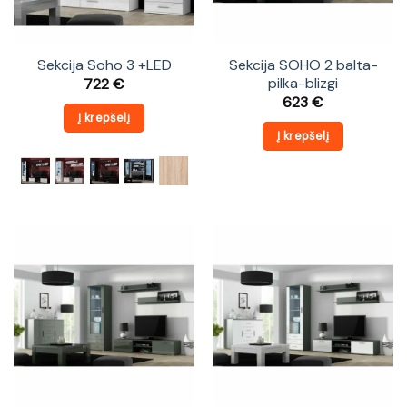
Sekcija Soho 3 +LED
Sekcija SOHO 2 balta-
pilka-blizgi
722
€
623
€
Į krepšelį
Į krepšelį