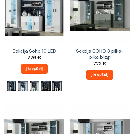
Sekcija Soho 10 LED
Sekcija SOHO 3 pilka-
pilka blizgi
776
€
722
€
Į krepšelį
Į krepšelį