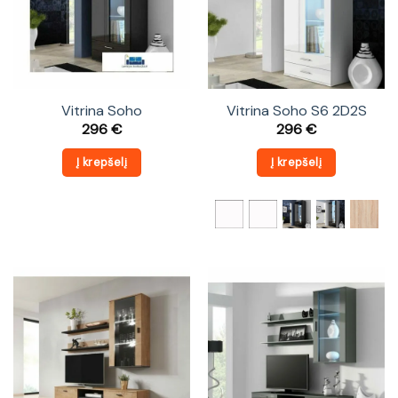
Vitrina Soho
Vitrina Soho S6 2D2S
296
€
296
€
Į krepšelį
Į krepšelį