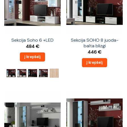
Sekcija Soho 6 +LED
Sekcija SOHO 8 juoda-
balta blizgi
484
€
446
€
Į krepšelį
Į krepšelį