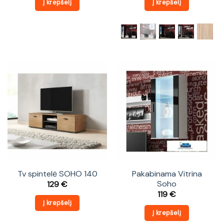
Į krepšelį
Į krepšelį
Tv spintelė SOHO 140
Pakabinama Vitrina
Soho
129
€
119
€
Į krepšelį
Į krepšelį