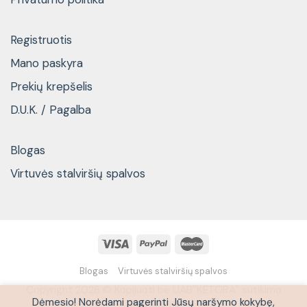
Registruotis
Mano paskyra
Prekių krepšelis
D.U.K. / Pagalba
Blogas
Virtuvės stalviršių spalvos
Blogas
Virtuvės stalviršių spalvos
Copyright 2026 © Kopijuoti be UAB''KETORA'' sutikimo
Dėmesio! Norėdami pagerinti Jūsų naršymo kokybę,
draudžiama