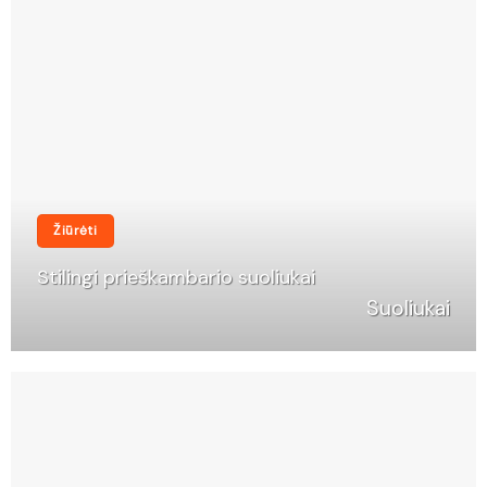
Žiūrėti
Stilingi prieškambario suoliukai
Suoliukai