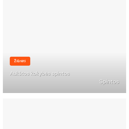
Žiūrėti
Aukštos kokybės spintos
Spintos