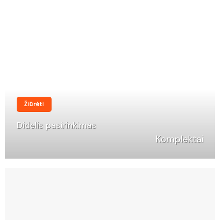
Žiūrėti
Didelis pasirinkimas
Komplektai