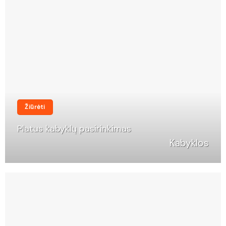
Žiūrėti
Platus kabyklų pasirinkimas
Kabyklos