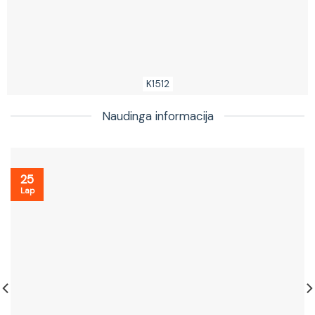
K1512
Naudinga informacija
25
Lap