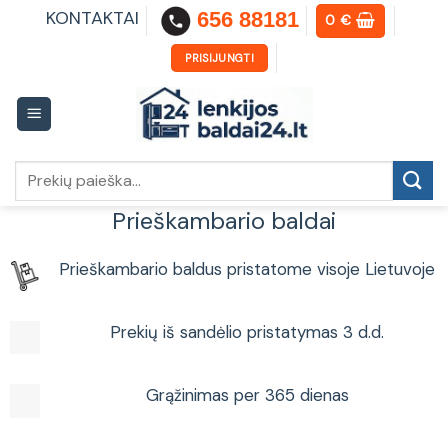
Skip
KONTAKTAI
656 88181
0
€
to
content
PRISIJUNGTI
Ieškoti:
Prieškambario baldai
Prieškambario baldus pristatome visoje Lietuvoje
Prekių iš sandėlio pristatymas 3 d.d.
Grąžinimas per 365 dienas