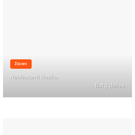
Žiūrėti
Neblėstanti klasika
Batų dėžės