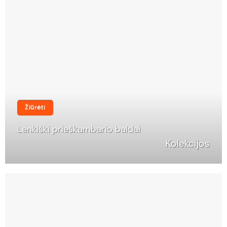
Žiūrėti
Lenkiški prieškambario baldai
Kolekcijos