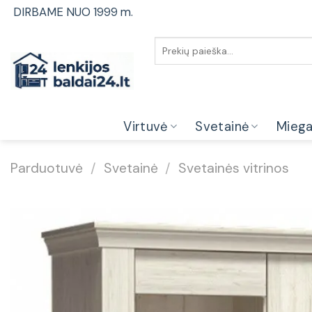
Skip
DIRBAME NUO 1999 m.
to
content
Ieškoti:
Virtuvė
Svetainė
Mieg
Parduotuvė
/
Svetainė
/
Svetainės vitrinos