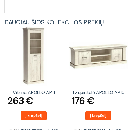
DAUGIAU ŠIOS KOLEKCIJOS PREKIŲ
Vitrina APOLLO AP11
Tv spintelė APOLLO AP15
263
€
176
€
Į krepšelį
Į krepšelį