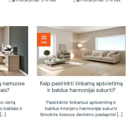
Pristatymas: 2-6 sav.
Pristatymas: 2-6 sav.
22
Lap
tą namuose
Kaip pasirinkti tinkamą apšvietimą
ais?
ir baldus harmonijai sukurti?
bo vietą
Pasirinkite tinkamus apšvietimą ir
 baldais ir
baldus interjero harmonijai sukurti.
...]
Išmokite šviesos derinimo paslaptis! [...]