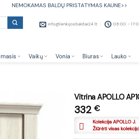
NEMOKAMAS BALDŲ PRISTATYMAS KAUNE>>
info@lenkijosbaldai24.lt
08:00 - 17:
amasis
Vaikų
Vonia
Biuras
Lauko
Vitrina APOLLO AP1
332
€
Kolekcija APOLLO J.
Žiūrėti visas kolekcij