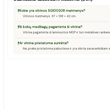
❓
Kokie yra vitrinos SG100208 matmenys?
Vitrinos matmenys: 97 × 198 × 42 cm.
❓
Iš kokių medžiagų pagaminta ši vitrina?
Vitrina pagaminta iš laminuotos MDP ir turi metalines rankenė
❓
Ar vitrina pristatoma surinkta?
Ne, prekė pristatoma pakuotėse ir yra skirta savarankiškam s