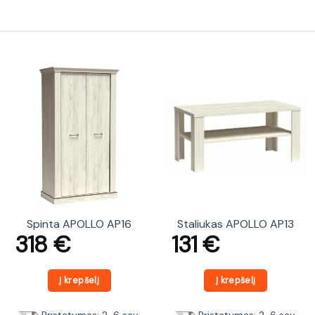
Spinta APOLLO AP16
Staliukas APOLLO AP13
318
€
131
€
Į krepšelį
Į krepšelį