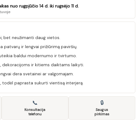
as nuo rugpjūčio 14 d. iki rugsėjo 11 d.
tuvoje
i, bet neužimanti daug vietos.
 patvarų ir lengvai prižiūrimą paviršių.
uteikia baldui modernumo ir tvirtumo.
 dekoracijoms ir kitiems daiktams laikyti.
lengvai dera svetainei ar valgomajam.
 todėl paprasta sukurti vientisą interjerą.
📞
🔒
Konsultacija
Saugus
telefonu
pirkimas
LO AP10