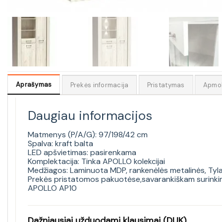
Aprašymas
Prekės informacija
Pristatymas
Apmo
Daugiau informacijos
Matmenys (P/A/G): 97/198/42 cm
Spalva: kraft balta
LED apšvietimas: pasirenkama
Komplektacija: Tinka APOLLO kolekcijai
Medžiagos: Laminuota MDP, rankenėlės metalinės, Ty
Prekės pristatomos pakuotėse,savarankiškam surinkim
APOLLO AP10
Dažniausiai užduodami klausimai (DUK)