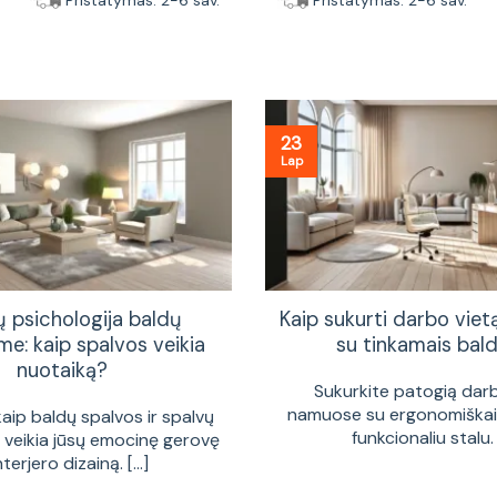
Pristatymas: 2-6 sav.
Pristatymas: 2-6 sav.
23
Lap
ų psichologija baldų
Kaip sukurti darbo vie
me: kaip spalvos veikia
su tinkamais bald
nuotaiką?
Sukurkite patogią dar
namuose su ergonomiškais
kaip baldų spalvos ir spalvų
funkcionaliu stalu. [
a veikia jūsų emocinę gerovę
interjero dizainą. [...]