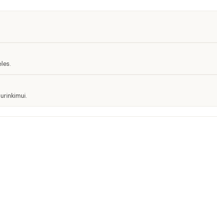
les.
urinkimui.