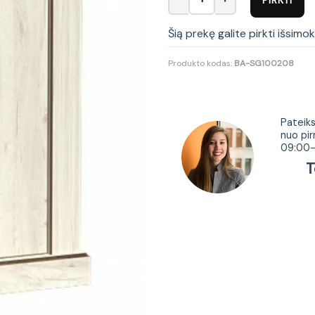
Šią prekę galite pirkti išsimo
Produkto kodas:
BA-SG100208
Tur
Pateiks
nuo pir
09:00-
Tel.