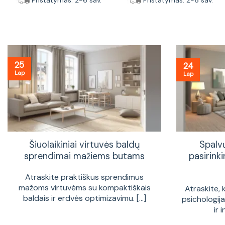
Pristatymas: 2-6 sav.
Pristatymas: 2-6 sav.
25
24
Lap
Lap
Šiuolaikiniai virtuvės baldų
Spalv
sprendimai mažiems butams
pasirinki
Atraskite praktiškus sprendimus
mažoms virtuvėms su kompaktiškais
Atraskite, 
baldais ir erdvės optimizavimu. [...]
psichologij
ir 