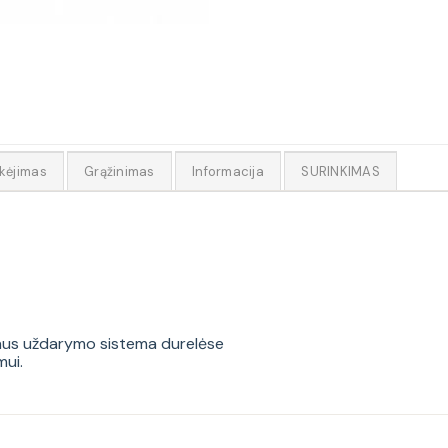
kėjimas
Grąžinimas
Informacija
SURINKIMAS
laus uždarymo sistema durelėse
ui.