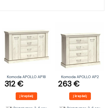
Komoda APOLLO AP18
Komoda APOLLO AP2
312
€
263
€
Į krepšelį
Į krepšelį