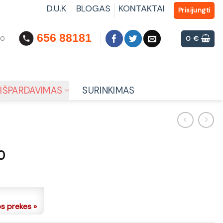
D.U.K
BLOGAS
KONTAKTAI
Prisijungti
656 88181
00
0
€
IŠPARDAVIMAS
SURINKIMAS
0
os prekes »