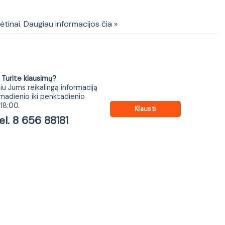
kėtinai. Daugiau informacijos čia »
ite klausimų?
iu Jums reikalingą informaciją
madienio iki penktadienio
18:00.
Klausti
 8 656 88181