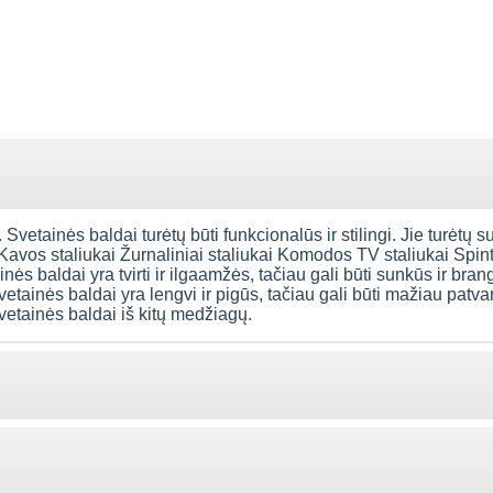
 Svetainės baldai turėtų būti funkcionalūs ir stilingi. Jie turėtų s
 Kavos staliukai Žurnaliniai staliukai Komodos TV staliukai Spi
ės baldai yra tvirti ir ilgaamžės, tačiau gali būti sunkūs ir bran
vetainės baldai yra lengvi ir pigūs, tačiau gali būti mažiau patva
svetainės baldai iš kitų medžiagų.