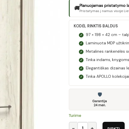
Planuojamas pristatymo laik
🚚
Pristatymas į namus visoje Lie
KODĖL RINKTIS BALDUS
97 × 198 × 42 cm – talp
✓
Laminuota MDP užtikrina
✓
Metalines rankenėlės s
✓
Tinka indams, knygoms,
✓
Elegantiškas dizainas 
✓
Tinka APOLLO kolekcijai,
✓
🛡
Garantija
24 mėn.
Turime
produkto kiekis: Vitrina APOL
PIRKTI