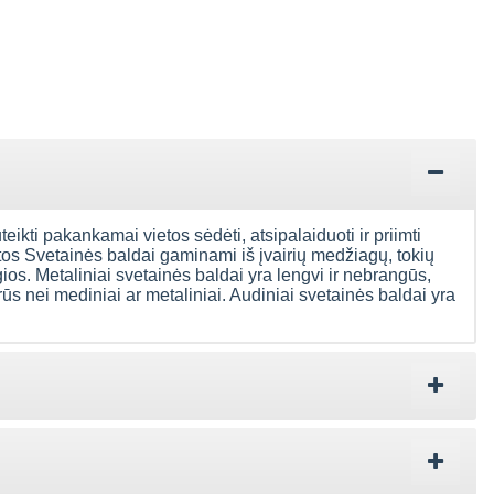
uteikti pakankamai vietos sėdėti, atsipalaiduoti ir priimti
ntos Svetainės baldai gaminami iš įvairių medžiagų, tokių
gios. Metaliniai svetainės baldai yra lengvi ir nebrangūs,
rūs nei mediniai ar metaliniai. Audiniai svetainės baldai yra