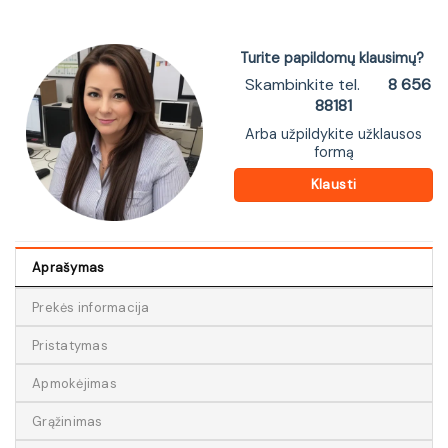
Turite papildomų klausimų?
Skambinkite tel.
8 656
88181
Arba užpildykite užklausos
formą
Klausti
Aprašymas
Prekės informacija
Pristatymas
Apmokėjimas
Grąžinimas