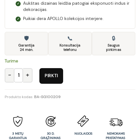
Aukštas dizainas leidžia patogiai eksponuoti indus ir
✓
dekoracijas.
Puikiai dera APOLLO kolekcijos interjere.
✓
🛡
📞
🔒
Garantija
Konsultacija
Saugus
24 mėn.
telefonu
pirkimas
Turime
produkto kiekis: Vitrina APOLLO AP11
PIRKTI
Produkto kodas:
BA-SG100209
3 METŲ
30 D.
NUOLAIDOS
NEMOKAMS
GARANTIJA
GRĄŽINIMAS
PRISTATYMAS