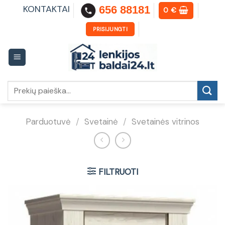
Skip
KONTAKTAI
656 88181
0
€
to
content
PRISIJUNGTI
Ieškoti:
Parduotuvė
/
Svetainė
/
Svetainės vitrinos
FILTRUOTI