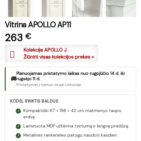
Vitrina APOLLO AP11
263
€
Kolekcija APOLLO J.
Žiūrėti visas kolekcijos prekes »
Planuojamas pristatymo laikas nuo rugpjūčio 14 d. iki
🚚
rugsėjo 11 d.
Pristatymas į namus visoje Lietuvoje
KODĖL RINKTIS BALDUS
Kompaktiški 67 × 198 × 42 cm matmenys taupo
✓
erdvę.
Laminuota MDP užtikrina tvirtumą ir lengvą priežiūrą.
✓
Metalines rankenėles patogu naudoti kasdien.
✓