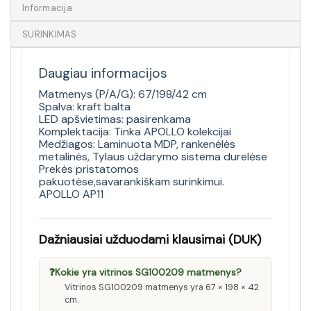
Informacija
SURINKIMAS
Daugiau informacijos
Matmenys (P/A/G): 67/198/42 cm
Spalva: kraft balta
LED apšvietimas: pasirenkama
Komplektacija: Tinka APOLLO kolekcijai
Medžiagos: Laminuota MDP, rankenėlės
metalinės, Tylaus uždarymo sistema durelėse
Prekės pristatomos
pakuotėse,savarankiškam surinkimui.
APOLLO AP11
Dažniausiai užduodami klausimai (DUK)
❓
Kokie yra vitrinos SG100209 matmenys?
Vitrinos SG100209 matmenys yra 67 × 198 × 42
cm.