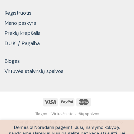
Registruotis
Mano paskyra
Prekių krepšelis
D.U.K. / Pagalba
Blogas
Virtuvės stalviršių spalvos
Blogas
Virtuvės stalviršių spalvos
Copyright 2026 © Kopijuoti be UAB''KETORA'' sutikimo
Dėmesio! Norėdami pagerinti Jūsų naršymo kokybę,
draudžiama
naudojame slapukus, kuriuos galite bet kada atšaukti. Jei