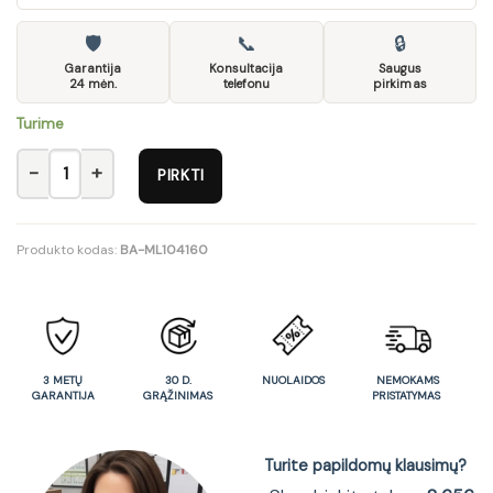
🛡
📞
🔒
Garantija
Konsultacija
Saugus
24 mėn.
telefonu
pirkimas
Turime
produkto kiekis: Staliukas T22
PIRKTI
Produkto kodas:
BA-ML104160
3 METŲ
30 D.
NUOLAIDOS
NEMOKAMS
GARANTIJA
GRĄŽINIMAS
PRISTATYMAS
Turite papildomų klausimų?