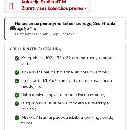
Kolekcija StaliukaiT M.
Žiūrėti visas kolekcijos prekes »
Planuojamas pristatymo laikas nuo rugpjūčio 14 d. iki
🚚
rugsėjo 11 d.
Pristatymas į namus visoje Lietuvoje
KODĖL RINKTIS ŠĮ STALIUKĄ
Kompaktiški 102 × 52 × 62 cm matmenys taupo
✓
vietą.
Tinka svetainei, darbo zonai ar poilsio kampeliui.
✓
Laminuota MDP užtikrina patvarumą kasdieniam
✓
naudojimui.
Balta spalva lengvai dera prie įvairių interjerų.
✓
Blizgus paviršius suteikia modernią ir tvarkingą
✓
išvaizdą.
ABS/PCV kraštai padeda išlaikyti tvarkingą baldų
✓
formą.