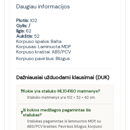
Daugiau informacijos
Plotis:
102
Gylis: /
Ilgis:
62
Aukštis:
52
Korpuso spalva: Balta
Korpusas: Laminuota MDP
Korpuso kraštai: ABS/PCV
Korpuso paviršius: Blizgus
Dažniausiai užduodami klausimai (DUK)
❓
Kokie yra staliuko ML104160 matmenys?
Staliuko matmenys yra 102 × 52 × 62 cm.
Iš kokios medžiagos pagamintas šis
❓
staliukas?
Staliukas pagamintas iš laminuotos MDP, su
ABS/PCV kraštais. Paviršius blizgus, korpuso