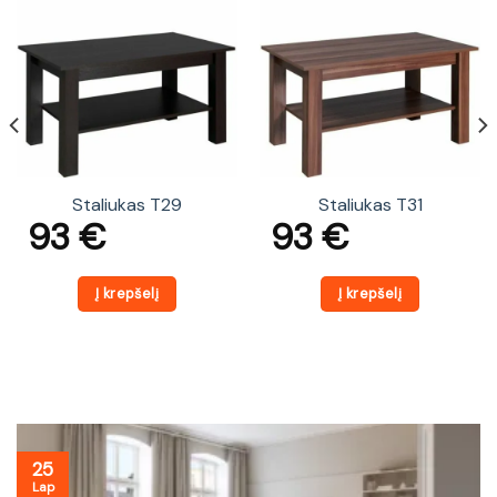
Staliukas T29
Staliukas T31
93
€
93
€
Į krepšelį
Į krepšelį
25
Lap