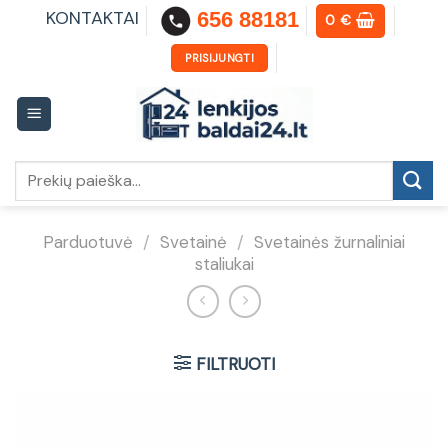
Skip
KONTAKTAI
656 88181
0
€
to
content
PRISIJUNGTI
Ieškoti:
Parduotuvė
/
Svetainė
/
Svetainės žurnaliniai
staliukai
FILTRUOTI