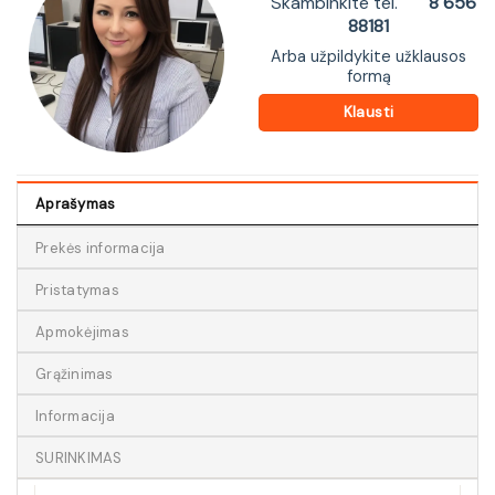
Skambinkite tel.
8 656
88181
Arba užpildykite užklausos
formą
Klausti
Aprašymas
Prekės informacija
Pristatymas
Apmokėjimas
Grąžinimas
Informacija
SURINKIMAS