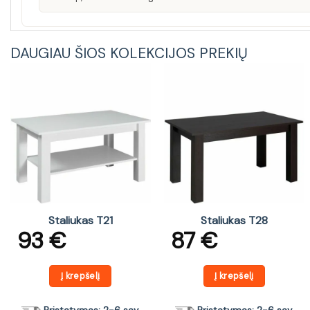
DAUGIAU ŠIOS KOLEKCIJOS PREKIŲ
Staliukas T21
Staliukas T28
93
€
87
€
Į krepšelį
Į krepšelį