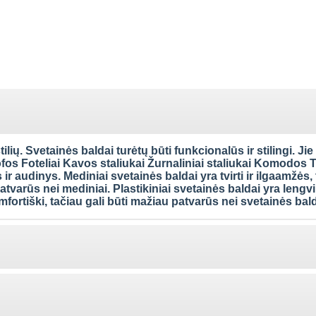
ilių. Svetainės baldai turėtų būti funkcionalūs ir stilingi. Ji
Sofos Foteliai Kavos staliukai Žurnaliniai staliukai Komodos
ir audinys. Mediniai svetainės baldai yra tvirti ir ilgaamžės,
atvarūs nei mediniai. Plastikiniai svetainės baldai yra lengvi
omfortiški, tačiau gali būti mažiau patvarūs nei svetainės bal