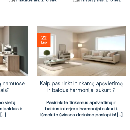
Pristatymas: 2-6 sav.
Pristatymas: 2-6 sav.
22
Lap
tą namuose
Kaip pasirinkti tinkamą apšvietimą
ais?
ir baldus harmonijai sukurti?
bo vietą
Pasirinkite tinkamus apšvietimą ir
 baldais ir
baldus interjero harmonijai sukurti.
...]
Išmokite šviesos derinimo paslaptis! [...]