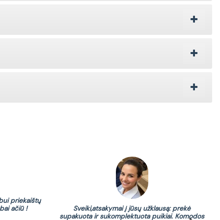
bui priekaištų
1.
Sveiki,atsakymai į jūsų užklausą: prekė
bai ačiū !
sa
supakuota ir sukomplektuota puikiai. Komodos
prad