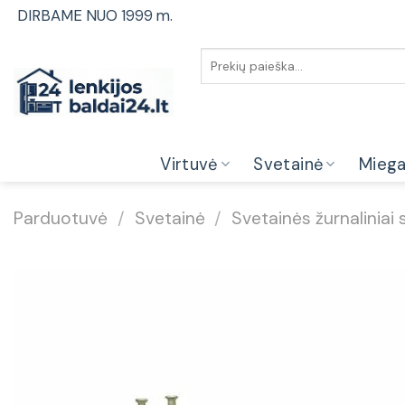
Skip
DIRBAME NUO 1999 m.
to
content
Ieškoti:
Virtuvė
Svetainė
Mieg
Parduotuvė
/
Svetainė
/
Svetainės žurnaliniai s