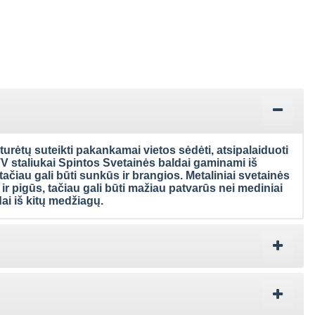
e turėtų suteikti pakankamai vietos sėdėti, atsipalaiduoti
 TV staliukai Spintos Svetainės baldai gaminami iš
 tačiau gali būti sunkūs ir brangios. Metaliniai svetainės
 ir pigūs, tačiau gali būti mažiau patvarūs nei mediniai
dai iš kitų medžiagų.