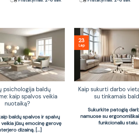
Pristatymas: 2-6 sav.
Pristatymas: 2-6 sav.
23
Lap
ų psichologija baldų
Kaip sukurti darbo vie
me: kaip spalvos veikia
su tinkamais bald
nuotaiką?
Sukurkite patogią dar
namuose su ergonomiškais
kaip baldų spalvos ir spalvų
funkcionaliu stalu. [
a veikia jūsų emocinę gerovę
interjero dizainą. [...]