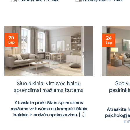
Pristatymas: 2-6 sav.
Pristatymas: 2-6 sav.
25
24
Lap
Lap
Šiuolaikiniai virtuvės baldų
Spalv
sprendimai mažiems butams
pasirinki
Atraskite praktiškus sprendimus
mažoms virtuvėms su kompaktiškais
Atraskite, 
baldais ir erdvės optimizavimu. [...]
psichologij
ir 