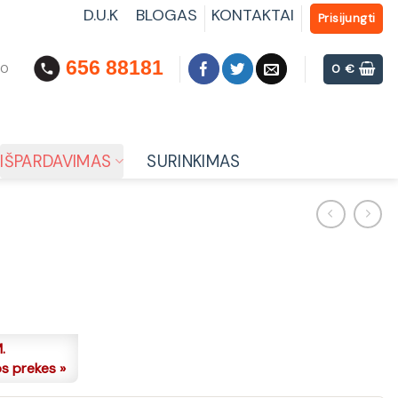
D.U.K
BLOGAS
KONTAKTAI
Prisijungti
656 88181
00
0
€
IŠPARDAVIMAS
SURINKIMAS
.
os prekes »