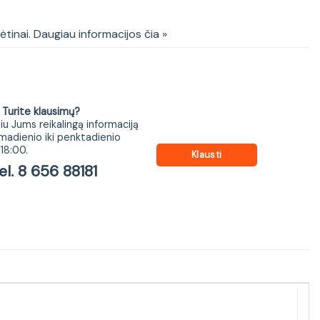
kėtinai. Daugiau informacijos čia »
ite klausimų?
iu Jums reikalingą informaciją
madienio iki penktadienio
18:00.
Klausti
 8 656 88181