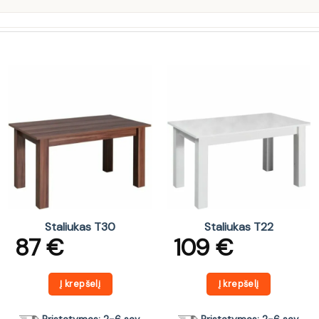
Staliukas T30
Staliukas T22
87
€
109
€
Į krepšelį
Į krepšelį