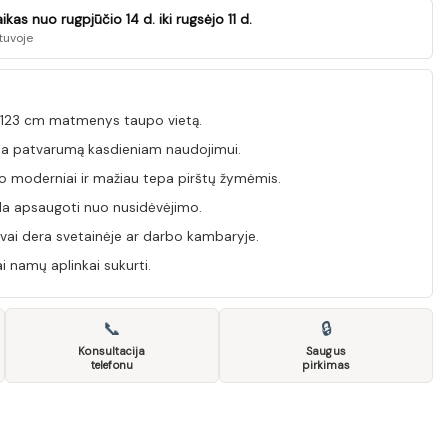
as nuo rugpjūčio 14 d. iki rugsėjo 11 d.
tuvoje
 123 cm matmenys taupo vietą.
na patvarumą kasdieniam naudojimui.
do moderniai ir mažiau tepa pirštų žymėmis.
a apsaugoti nuo nusidėvėjimo.
gvai dera svetainėje ar darbo kambaryje.
iai namų aplinkai sukurti.
📞
🔒
Konsultacija
Saugus
telefonu
pirkimas