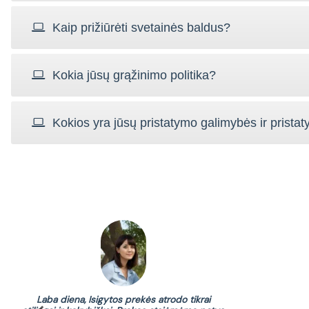
Kaip prižiūrėti svetainės baldus?
Kokia jūsų grąžinimo politika?
Kokios yra jūsų pristatymo galimybės ir pristat
kybei
Laba diena, Isigytos prekės atrodo tikrai
fonu