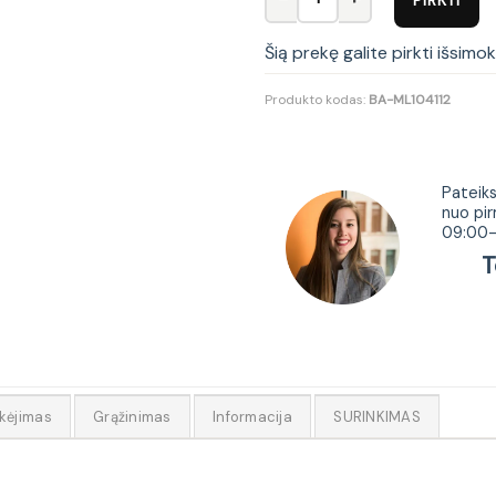
Šią prekę galite pirkti išsimo
Produkto kodas:
BA-ML104112
Tur
Pateiks
nuo pir
09:00-
Tel.
kėjimas
Grąžinimas
Informacija
SURINKIMAS