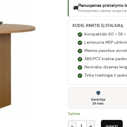
Planuojamas pristatymo laik
🚚
Pristatymas į namus visoje Lie
KODĖL RINKTIS ŠĮ STALIUKĄ
Kompaktiški 60 × 58 ×
✓
Laminuota MDP užtikri
✓
Matinis paviršius atro
✓
ABS/PCV kraštai paded
✓
Neutralus dizainas len
✓
Tinka tvarkingai ir jauk
✓
🛡
Garantija
24 mėn.
Turime
produkto kiekis: Staliukas
PIRKTI