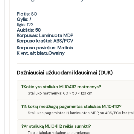
Plotis:
60
Gylis: /
Ilgis:
123
Aukštis:
58
Korpusas: Laminuota MDP
Korpuso kraštai: ABS/PCV
Korpuso paviršius: Matinis
K vnt. ałt blatuOwalny
Dažniausiai užduodami klausimai (DUK)
❓
Kokie yra staliuko ML104112 matmenys?
Staliuko matmenys: 60 × 58 × 123 cm.
❓
Iš kokių medžiagų pagamintas staliukas ML104112?
Staliukas pagamintas iš laminuotos MDP, su ABS/PCV kraštais 
❓
Ar staliuką ML104112 reikia surinkti?
Taip, staliukui reikalingas surinkimas.