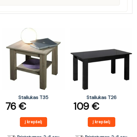
Staliukas T35
Staliukas T26
76
€
109
€
Į krepšelį
Į krepšelį