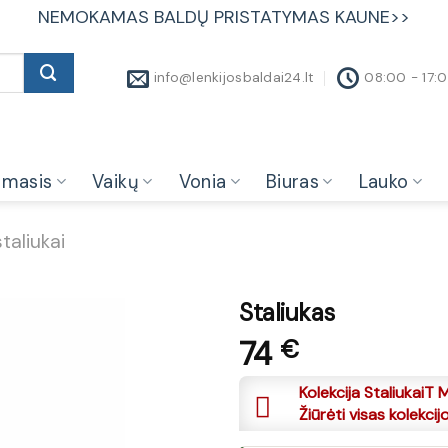
NEMOKAMAS BALDŲ PRISTATYMAS KAUNE>>
info@lenkijosbaldai24.lt
08:00 - 17:
amasis
Vaikų
Vonia
Biuras
Lauko
taliukai
Staliukas
74
€
Kolekcija StaliukaiT M
Žiūrėti visas kolekcij