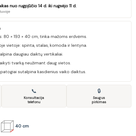
as nuo rugpjūčio 14 d. iki rugsėjo 11 d.
tuvoje
Ą
 80 × 193 × 40 cm, tinka mažoms erdvėms.
je vietoje: spinta, stalas, komoda ir lentyna.
lpina daugiau daiktų vertikaliai.
aikyti tvarką neužimant daug vietos.
togiai sutalpina kasdienius vaiko daiktus.
📞
🔒
Konsultacija
Saugus
telefonu
pirkimas
40 cm