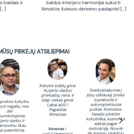
 baldais ir
baldus interjero harmonijai sukurti.
...]
Išmokite šviesos derinimo paslaptis! [...]
MŪSŲ PIRKĖJŲ ATSILIEPIMAI
Kokybė baldų gera.
Sveiki,atsakymai į
Kurjerio darbui
ko
jūsų užklausą: prekė
priekaištų nėra. Ir
ka
supakuota ir
šiaip viskas gerai.
santy
 prekes kokybe,
sukomplektuota
Labai ačiū !
turi 
yti negaliu, nes
puikiai. Komodos
Pagarbiai
iš p
dar
fasado plokštė
Rimantas
sun
urinkinejome,
kokybiška, susirenka
kar
jerio darbu ir
aiškiai pagal
perp
arnevimu likau
instrukciją. Nuvylė
Rimantas
/
ai patenkinta.
tik šoninių plokščių
r.vol**0@elintas.lt