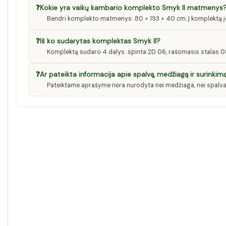
❓
Kokie yra vaikų kambario komplekto Smyk II matmenys
Bendri komplekto matmenys: 80 × 193 × 40 cm. Į komplektą 
❓
Iš ko sudarytas komplektas Smyk II?
Komplektą sudaro 4 dalys: spinta 2D 06, rašomasis stalas 
❓
Ar pateikta informacija apie spalvą, medžiagą ir surinkim
Pateiktame aprašyme nėra nurodyta nei medžiaga, nei spalva, 