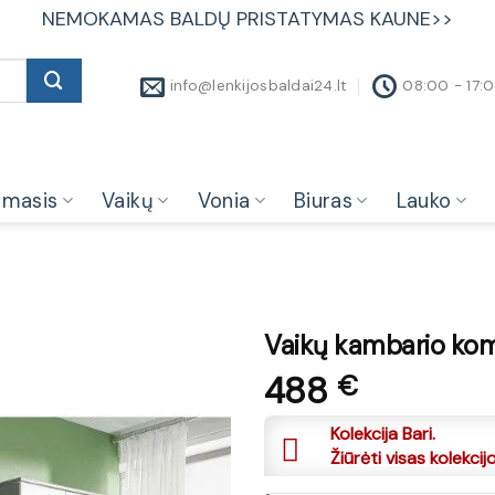
NEMOKAMAS BALDŲ PRISTATYMAS KAUNE>>
info@lenkijosbaldai24.lt
08:00 - 17:
amasis
Vaikų
Vonia
Biuras
Lauko
Vaikų kambario kom
488
€
Kolekcija Bari.
Žiūrėti visas kolekcij