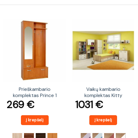
Prieškambario
Vaikų kambario
komplektas Prince 1
komplektas Kitty
269
€
1031
€
Į krepšelį
Į krepšelį