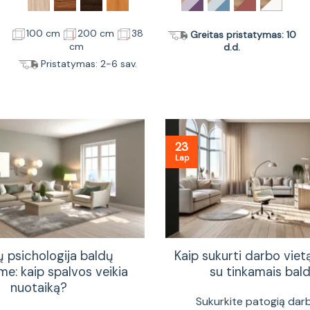
100 cm
200 cm
38
Greitas pristatymas: 10
cm
d.d.
Pristatymas: 2-6 sav.
23
Lap
ų psichologija baldų
Kaip sukurti darbo vie
me: kaip spalvos veikia
su tinkamais bald
nuotaiką?
Sukurkite patogią dar