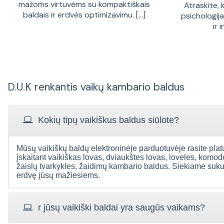
mažoms virtuvėms su kompaktiškais
Atraskite, 
baldais ir erdvės optimizavimu. [...]
psichologij
ir 
D.U.K renkantis vaikų kambario baldus
Kokių tipų vaikiškus baldus siūlote?
Laba diena,
Mūsų vaikiškų baldų elektroninėje parduotuvėje rasite plat
Laba diena, Apie
Sveiki
Ačiū už greitą ir malonų
įskaitant vaikiškas lovas, dviaukštes lovas, loveles, komo
įsigyto daikto kokybę
už
aptarnavimą, tiek
sunku spręsti.
žaislų tvarkykles, žaidimų kambario baldus. Siekiame sukur
kurjerių tarnybai tiek
Kurjerio darbas puikus.
erdvę jūsų mažiesiems.
sukomp
Jūsų baldams. Esam
Jūsų aptarnavimui
Ko
patenkinti komoda.
pastabų neturime.
plo
Dėkojame.
susire
Gediminas
/
r jūsų vaikiški baldai yra saugūs vaikams?
instr
valč**0@inbox.lt
šo
Ieva
/
bria