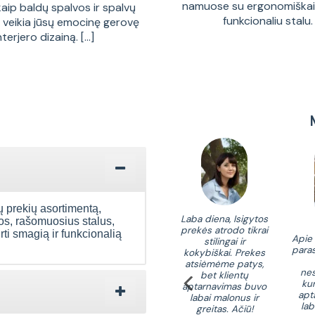
namuose su ergonomiškais
kaip baldų spalvos ir spalvų
funkcionaliu stalu. [
a veikia jūsų emocinę gerovę
interjero dizainą. [...]
ų prekių asortimentą,
,atsakymai į jūsų
Laba diena , perku iš
Laba diena, Isigytos
dos, rašomuosius stalus,
klausą: prekė
jūsų jau ne pirmą baldą.
prekės atrodo tikrai
ti smagią ir funkcionalią
supakuota ir
Kokybei priekaištų
Apie
stilingai ir
lektuota puikiai.
neturiu, aptarnavimas
paras
kokybiškai. Prekes
modos fasado
malonus, telefonu buvo
atsiėmėme patys,
kštė kokybiška,
pranešta apie
nes
bet klientų
nka aiškiai pagal
pristatymo terminus.
kur
aptarnavimas buvo
ukciją. Nuvylė tik
Ypač dėkinga kurjeriui
apt
labai malonus ir
ninių plokščių
Gvidui už gerą
lab
greitas. Ačiū!
unų laminavimo