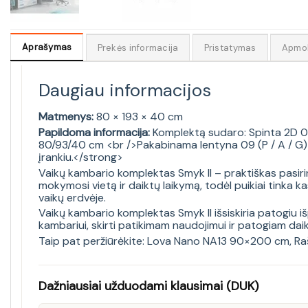
Aprašymas
Prekės informacija
Pristatymas
Apmo
Daugiau informacijos
Matmenys:
80 × 193 × 40 cm
Papildoma informacija:
Komplektą sudaro: Spinta 2D 06
80/93/40 cm <br />Pakabinama lentyna 09 (P / A / G)
įrankiu.</strong>
Vaikų kambario komplektas Smyk II – praktiškas pasiri
mokymosi vietą ir daiktų laikymą, todėl puikiai tink
vaikų erdvėje.
Vaikų kambario komplektas Smyk II išsiskiria patogiu išp
kambariui, skirti patikimam naudojimui ir patogiam daik
Taip pat peržiūrėkite:
Lova Nano NA13 90×200 cm
,
Ra
Dažniausiai užduodami klausimai (DUK)