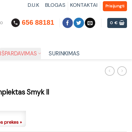
D.U.K
BLOGAS
KONTAKTAI
Prisijungti
656 88181
00
0
€
IŠPARDAVIMAS
SURINKIMAS
plektas Smyk II
os prekes »