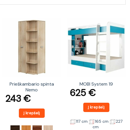
Prieškambario spinta
MOBI System 19
625
€
Nemo
243
€
Į krepšelį
Į krepšelį
117 cm
165 cm
227
cm