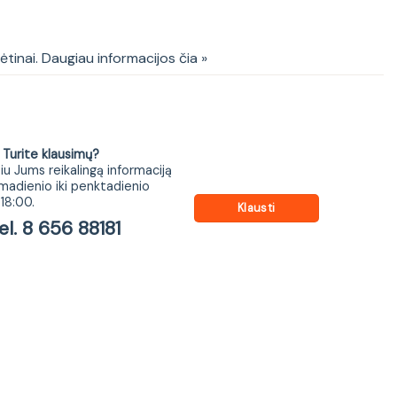
o komplektas Smyk II
kėtinai. Daugiau informacijos čia »
ite klausimų?
iu Jums reikalingą informaciją
madienio iki penktadienio
18:00.
Klausti
 8 656 88181