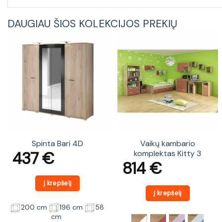
DAUGIAU ŠIOS KOLEKCIJOS PREKIŲ
Spinta Bari 4D
Vaikų kambario
437
€
komplektas Kitty 3
814
€
Į krepšelį
Į krepšelį
200 cm
196 cm
58
cm