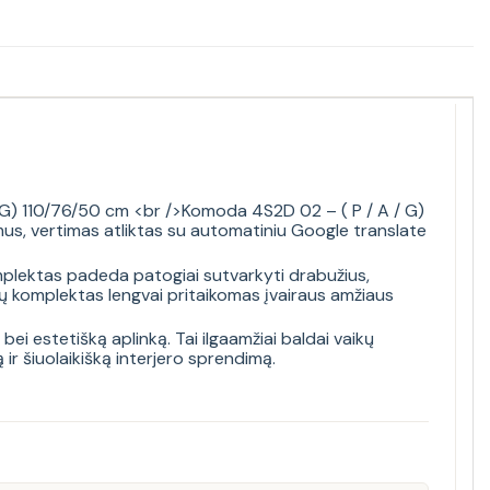
 G) 110/76/50 cm <br />Komoda 4S2D 02 – ( P / A / G)
s, vertimas atliktas su automatiniu Google translate
omplektas padeda patogiai sutvarkyti drabužius,
ų komplektas lengvai pritaikomas įvairaus amžiaus
bei estetišką aplinką. Tai ilgaamžiai baldai vaikų
ir šiuolaikišką interjero sprendimą.