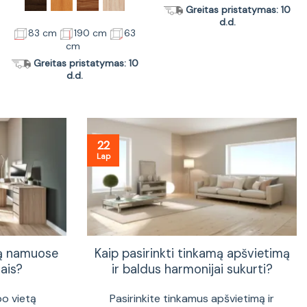
Greitas pristatymas: 10
d.d.
83 cm
190 cm
63
cm
Greitas pristatymas: 10
d.d.
22
Lap
tą namuose
Kaip pasirinkti tinkamą apšvietimą
ais?
ir baldus harmonijai sukurti?
bo vietą
Pasirinkite tinkamus apšvietimą ir