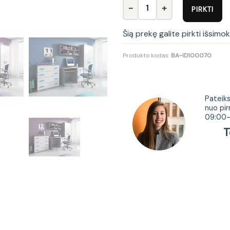
produkto kiekis: Vaikų kambari
PIRKTI
Šią prekę galite pirkti išsimo
Produkto kodas:
BA-ID100070
Tur
Pateiks
nuo pir
09:00-
Tel.