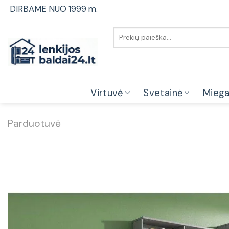
Skip
DIRBAME NUO 1999 m.
to
content
Ieškoti:
Virtuvė
Svetainė
Mieg
Parduotuvė