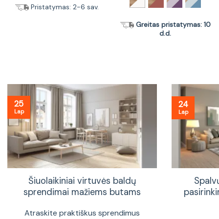
Pristatymas: 2-6 sav.
Greitas pristatymas: 10
d.d.
25
24
Lap
Lap
Šiuolaikiniai virtuvės baldų
Spalv
sprendimai mažiems butams
pasirinki
Atraskite praktiškus sprendimus