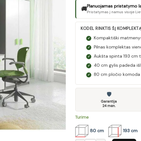
Planuojamas pristatymo laik
🚚
Pristatymas į namus visoje Lie
KODĖL RINKTIS ŠĮ KOMPLEKT
Kompaktiški matmenys:
✓
Pilnas komplektas vieno
✓
Aukšta spinta 193 cm ta
✓
40 cm gylis padeda išl
✓
80 cm pločio komoda pa
✓
🛡
Garantija
24 mėn.
Turime
80 cm
193 cm