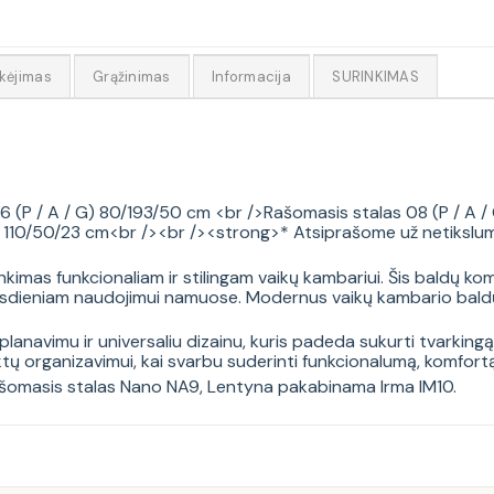
kėjimas
Grąžinimas
Informacija
SURINKIMAS
 (P / A / G) 80/193/50 cm <br />Rašomasis stalas 08 (P / A /
 110/50/23 cm<br /><br /><strong>* Atsiprašome už netikslumu
nkimas funkcionaliam ir stilingam vaikų kambariui. Šis baldų k
a kasdieniam naudojimui namuose. Modernus vaikų kambario bald
lanavimu ir universaliu dizainu, kuris padeda sukurti tvarkingą 
tų organizavimui, kai svarbu suderinti funkcionalumą, komfortą 
šomasis stalas Nano NA9
,
Lentyna pakabinama Irma IM10
.