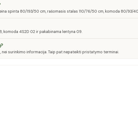
?
įeina spinta 80/193/50 cm, rašomasis stalas 110/76/50 cm, komoda 80/93/40
08, komoda 4S2D 02 ir pakabinama lentyna 09.
ą?
nei surinkimo informacija. Taip pat nepateikti pristatymo terminai.