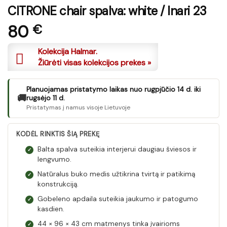
CITRONE chair spalva: white / Inari 23
80
€
Kolekcija Halmar.
Žiūrėti visas kolekcijos prekes »
Planuojamas pristatymo laikas nuo rugpjūčio 14 d. iki
🚚
rugsėjo 11 d.
Pristatymas į namus visoje Lietuvoje
KODĖL RINKTIS ŠIĄ PREKĘ
Balta spalva suteikia interjerui daugiau šviesos ir
✓
lengvumo.
Natūralus buko medis užtikrina tvirtą ir patikimą
✓
konstrukciją.
Gobeleno apdaila suteikia jaukumo ir patogumo
✓
kasdien.
44 × 96 × 43 cm matmenys tinka įvairioms
✓