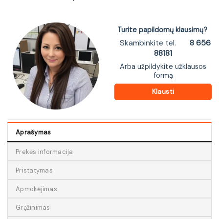
Turite papildomų klausimų?
Skambinkite tel.
8 656
88181
Arba užpildykite užklausos
formą
Klausti
Aprašymas
Prekės informacija
Pristatymas
Apmokėjimas
Grąžinimas