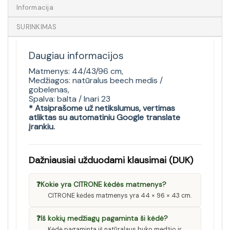
Informacija
SURINKIMAS
Daugiau informacijos
Matmenys: 44/43/96 cm,
Medžiagos: natūralus beech medis /
gobelenas,
Spalva: balta / Inari 23
* Atsiprašome už netikslumus, vertimas
atliktas su automatiniu Google translate
įrankiu.
Dažniausiai užduodami klausimai (DUK)
❓
Kokie yra CITRONE kėdės matmenys?
CITRONE kėdės matmenys yra 44 × 96 × 43 cm.
❓
Iš kokių medžiagų pagaminta ši kėdė?
Kėdė pagaminta iš natūralaus buko medžio ir