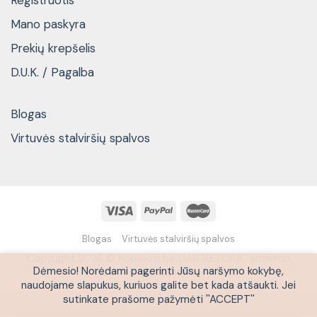
Mano paskyra
Prekių krepšelis
D.U.K. / Pagalba
Blogas
Virtuvės stalviršių spalvos
Blogas
Virtuvės stalviršių spalvos
Copyright 2026 © Kopijuoti be UAB''KETORA'' sutikimo
Dėmesio! Norėdami pagerinti Jūsų naršymo kokybę,
draudžiama
naudojame slapukus, kuriuos galite bet kada atšaukti. Jei
sutinkate prašome pažymėti ''ACCEPT''