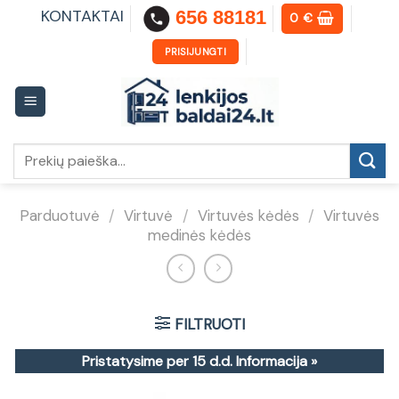
Skip
KONTAKTAI
656 88181
0
€
to
content
PRISIJUNGTI
Ieškoti:
Parduotuvė
/
Virtuvė
/
Virtuvės kėdės
/
Virtuvės
medinės kėdės
FILTRUOTI
Pristatysime per 15 d.d.
Informacija »