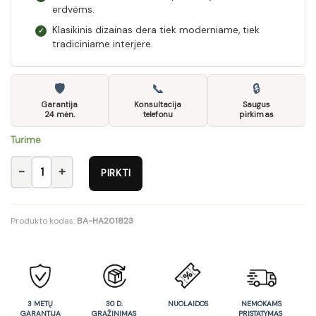
erdvėms.
Klasikinis dizainas dera tiek moderniame, tiek
✓
tradiciniame interjere.
🛡
📞
🔒
Garantija
Konsultacija
Saugus
24 mėn.
telefonu
pirkimas
Turime
produkto kiekis: CITRONE chair spalva: white / Inari 23
PIRKTI
Produkto kodas:
BA-HA201823
3 METŲ
30 D.
NUOLAIDOS
NEMOKAMS
GARANTIJA
GRĄŽINIMAS
PRISTATYMAS