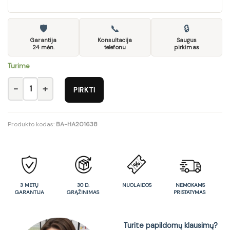
🛡
📞
🔒
Garantija
Konsultacija
Saugus
24 mėn.
telefonu
pirkimas
Turime
produkto kiekis: ALINA 240 - ARTISAN OAK/BLACK MATT
PIRKTI
Produkto kodas:
BA-HA201638
3 METŲ
30 D.
NUOLAIDOS
NEMOKAMS
GARANTIJA
GRĄŽINIMAS
PRISTATYMAS
Turite papildomų klausimų?