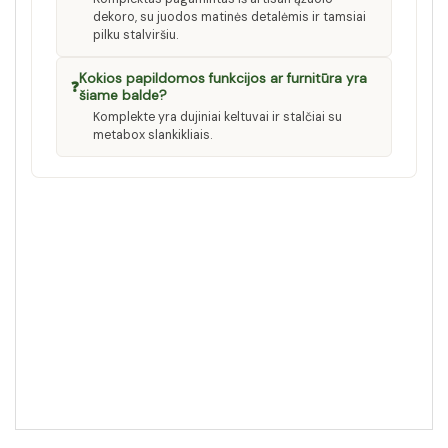
dekoro, su juodos matinės detalėmis ir tamsiai
pilku stalviršiu.
Kokios papildomos funkcijos ar furnitūra yra
❓
šiame balde?
Komplekte yra dujiniai keltuvai ir stalčiai su
metabox slankikliais.