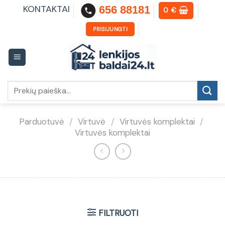
Skip
KONTAKTAI
656 88181
0
€
to
content
PRISIJUNGTI
Ieškoti:
Parduotuvė
/
Virtuvė
/
Virtuvės komplektai
/
Virtuvės komplektai
FILTRUOTI