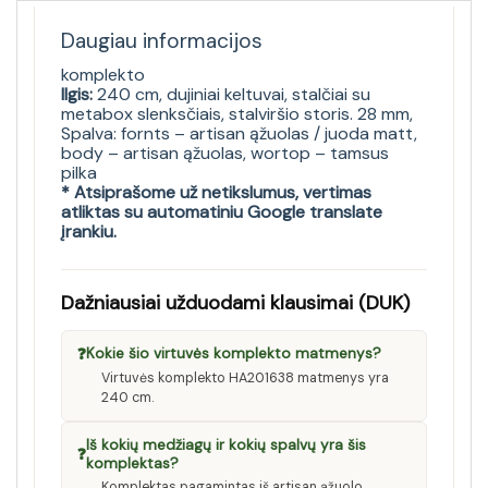
Daugiau informacijos
komplekto
Ilgis:
240 cm, dujiniai keltuvai, stalčiai su
metabox slenksčiais, stalviršio storis. 28 mm,
Spalva: fornts – artisan ąžuolas / juoda matt,
body – artisan ąžuolas, wortop – tamsus
pilka
* Atsiprašome už netikslumus, vertimas
atliktas su automatiniu Google translate
įrankiu.
Dažniausiai užduodami klausimai (DUK)
❓
Kokie šio virtuvės komplekto matmenys?
Virtuvės komplekto HA201638 matmenys yra
240 cm.
Iš kokių medžiagų ir kokių spalvų yra šis
❓
komplektas?
Komplektas pagamintas iš artisan ąžuolo