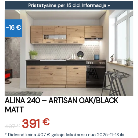
Pristatysime per 15 d.d.
Informacija »
-16 €
ALINA 240 – ARTISAN OAK/BLACK
MATT
391
Original
Current
€
407
€
price
price
was:
is:
* Didesnė kaina 407 € galiojo laikotarpiu nuo 2025-11-13 iki