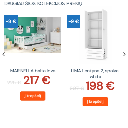
DAUGIAU ŠIOS KOLEKCIJOS PREKIŲ
-8 €
-9 €
MARINELLA balta lova
LIMA Lentyna 2, spalva:
217
€
white
Original
Current
price
price
198
€
225
€
Original
Current
was:
is:
price
price
207
€
225 €.
217 €.
was:
is:
207 €.
198 €.
Į krepšelį
Į krepšelį