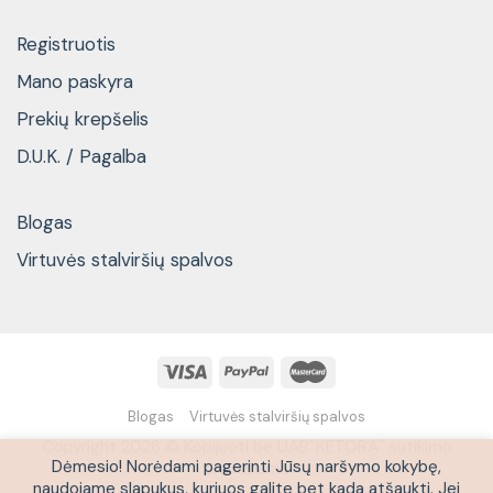
Registruotis
Mano paskyra
Prekių krepšelis
D.U.K. / Pagalba
Blogas
Virtuvės stalviršių spalvos
Blogas
Virtuvės stalviršių spalvos
Copyright 2026 © Kopijuoti be UAB''KETORA'' sutikimo
Dėmesio! Norėdami pagerinti Jūsų naršymo kokybę,
draudžiama
naudojame slapukus, kuriuos galite bet kada atšaukti. Jei