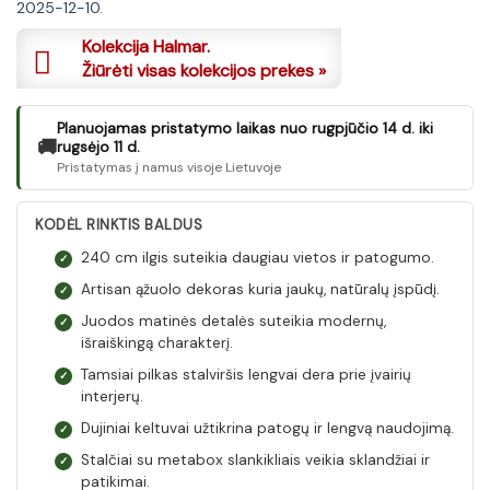
2025-12-10.
407 €.
391 €.
Kolekcija Halmar.
Žiūrėti visas kolekcijos prekes »
Planuojamas pristatymo laikas nuo rugpjūčio 14 d. iki
🚚
rugsėjo 11 d.
Pristatymas į namus visoje Lietuvoje
KODĖL RINKTIS BALDUS
240 cm ilgis suteikia daugiau vietos ir patogumo.
✓
Artisan ąžuolo dekoras kuria jaukų, natūralų įspūdį.
✓
Juodos matinės detalės suteikia modernų,
✓
išraiškingą charakterį.
Tamsiai pilkas stalviršis lengvai dera prie įvairių
✓
interjerų.
Dujiniai keltuvai užtikrina patogų ir lengvą naudojimą.
✓
Stalčiai su metabox slankikliais veikia sklandžiai ir
✓
patikimai.