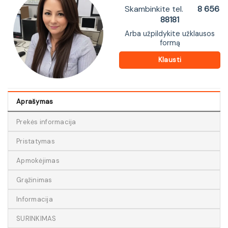
Skambinkite tel.
8 656
88181
Arba užpildykite užklausos
formą
Klausti
Aprašymas
Prekės informacija
Pristatymas
Apmokėjimas
Grąžinimas
Informacija
SURINKIMAS