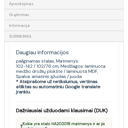
Apmokėjimas
Grąžinimas
Informacija
SURINKIMAS
Daugiau informacijos
pailginamas stalas, Matmenys:
102-142 / 102/76 cm, Medžiagos: laminuota
medžio drožlių plokštė / laminuota MDF,
Spalva: amatinis ąžuolas / juoda
* Atsiprašome už netikslumus, vertimas
atliktas su automatiniu Google translate
įrankiu.
Dažniausiai užduodami klausimai (DUK)
Kokie yra stalo HA202018 matmenys ir ar jis
❓