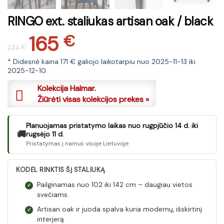
RINGO ext. staliukas artisan oak / black
165
Original
Current
€
171
€
price
price
was:
is:
* Didesnė kaina 171 € galiojo laikotarpiu nuo 2025-11-13 iki
2025-12-10.
171 €.
165 €.
Kolekcija Halmar.
Žiūrėti visas kolekcijos prekes »
Planuojamas pristatymo laikas nuo rugpjūčio 14 d. iki
🚚
rugsėjo 11 d.
Pristatymas į namus visoje Lietuvoje
KODĖL RINKTIS ŠĮ STALIUKĄ
Pailginamas nuo 102 iki 142 cm – daugiau vietos
✓
svečiams.
Artisan oak ir juoda spalva kuria modernų, išskirtinį
✓
interjerą.