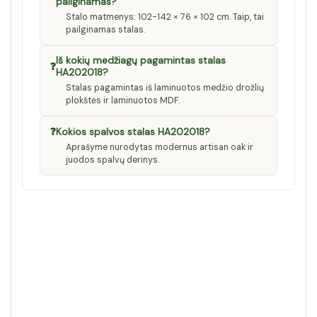
pailginamas?
Stalo matmenys: 102-142 × 76 × 102 cm. Taip, tai
pailginamas stalas.
Iš kokių medžiagų pagamintas stalas
❓
HA202018?
Stalas pagamintas iš laminuotos medžio drožlių
plokštės ir laminuotos MDF.
❓
Kokios spalvos stalas HA202018?
Aprašyme nurodytas modernus artisan oak ir
juodos spalvų derinys.