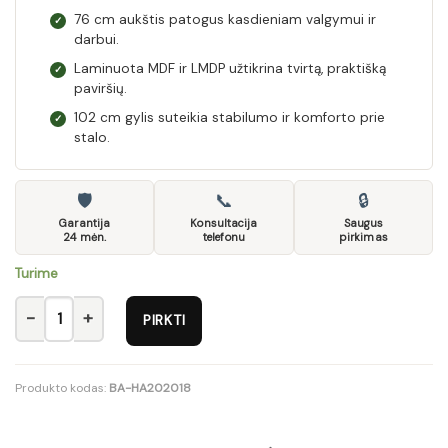
76 cm aukštis patogus kasdieniam valgymui ir
✓
darbui.
Laminuota MDF ir LMDP užtikrina tvirtą, praktišką
✓
paviršių.
102 cm gylis suteikia stabilumo ir komforto prie
✓
stalo.
🛡
📞
🔒
Garantija
Konsultacija
Saugus
24 mėn.
telefonu
pirkimas
Turime
produkto kiekis: RINGO ext. staliukas artisan oak / black
PIRKTI
Produkto kodas:
BA-HA202018