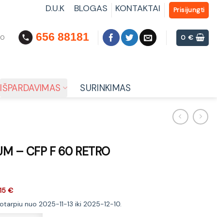
D.U.K
BLOGAS
KONTAKTAI
Prisijungti
656 88181
00
0
€
IŠPARDAVIMAS
SURINKIMAS
 UM – CFP F 60 RETRO
15 €
ikotarpiu nuo 2025-11-13 iki 2025-12-10.