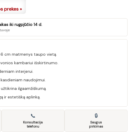
os prekes »
kas iki rugpjūčio 14 d.
tuvoje
 46 cm matmenys taupo vietą.
 vonios kambariui išskirtinumo.
erniam interjerui.
 kasdieniam naudojimui.
 užtikrina ilgaamžiškumą.
 ir estetišką aplinką.
📞
🔒
Konsultacija
Saugus
telefonu
pirkimas