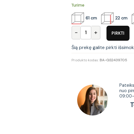
Turime
61 cm
22 cm
produkto kiekis: Vonios prau
PIRKTI
Šią prekę galite pirkti išsimo
Produkto kodas:
BA-GS2439705
Tur
Pateiks
nuo pir
09:00-
Tel.