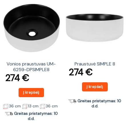
Vonios praustuvas UM-
Praustuvė SIMPLE 8
274
€
6259-DPSIMPLE8
274
€
Į krepšelį
Į krepšelį
Greitas pristatymas: 10
36 cm
13 cm
36 cm
d.d.
Greitas pristatymas: 10
d.d.