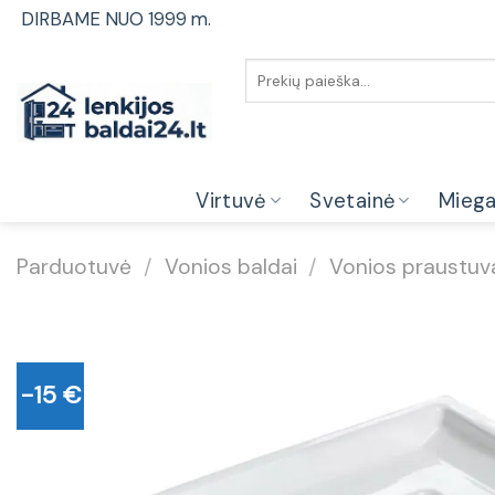
Skip
DIRBAME NUO 1999 m.
to
content
Ieškoti:
Virtuvė
Svetainė
Mieg
Parduotuvė
/
Vonios baldai
/
Vonios praustuv
-15 €