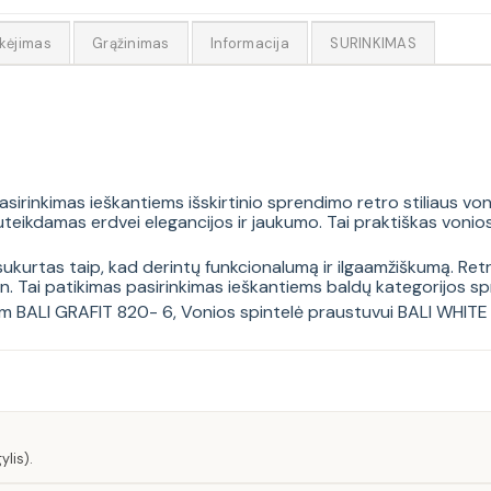
kėjimas
Grąžinimas
Informacija
SURINKIMAS
rinkimas ieškantiems išskirtinio sprendimo retro stiliaus vonio
 suteikdamas erdvei elegancijos ir jaukumo. Tai praktiškas voni
rtas taip, kad derintų funkcionalumą ir ilgaamžiškumą. Retro d
Tai patikimas pasirinkimas ieškantiems baldų kategorijos spren
cm BALI GRAFIT 820- 6
,
Vonios spintelė praustuvui BALI WHIT
lis).