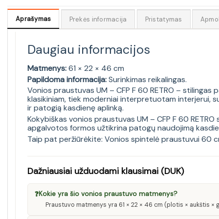
Aprašymas
Prekės informacija
Pristatymas
Apmo
Daugiau informacijos
Matmenys:
61 × 22 × 46 cm
Papildoma informacija:
Surinkimas reikalingas.
Vonios praustuvas UM – CFP F 60 RETRO – stilingas pasi
klasikiniam, tiek moderniai interpretuotam interjerui,
ir patogią kasdienę aplinką.
Kokybiškas vonios praustuvas UM – CFP F 60 RETRO suku
apgalvotos formos užtikrina patogų naudojimą kasdien. 
Taip pat peržiūrėkite:
Vonios spintelė praustuvui 60 
Dažniausiai užduodami klausimai (DUK)
❓
Kokie yra šio vonios praustuvo matmenys?
Praustuvo matmenys yra 61 × 22 × 46 cm (plotis × aukštis × gy