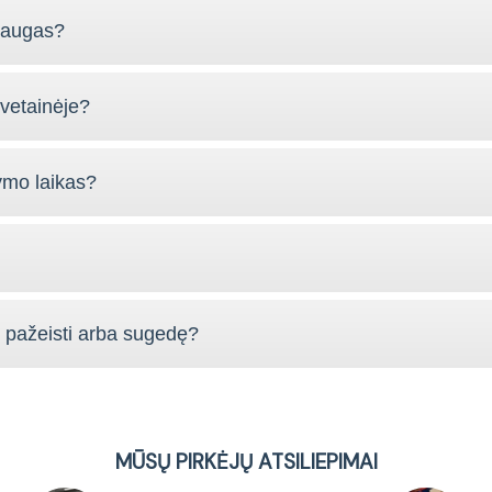
slaugas?
vetainėje?
ymo laikas?
s pažeisti arba sugedę?
MŪSŲ PIRKĖJŲ ATSILIEPIMAI