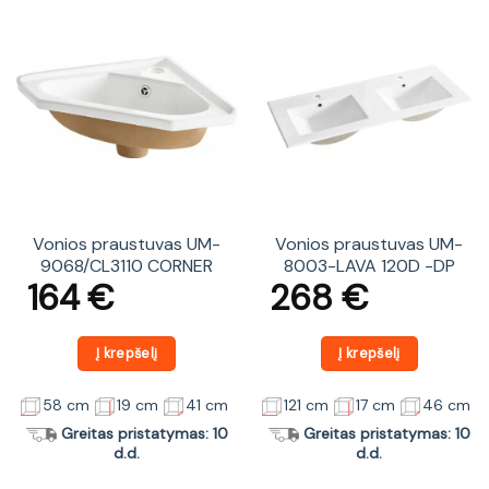
Vonios praustuvas UM-
Vonios praustuvas UM-
9068/CL3110 CORNER
8003-LAVA 120D -DP
164
€
268
€
Į krepšelį
Į krepšelį
58 cm
19 cm
41 cm
121 cm
17 cm
46 cm
Greitas pristatymas: 10
Greitas pristatymas: 10
d.d.
d.d.