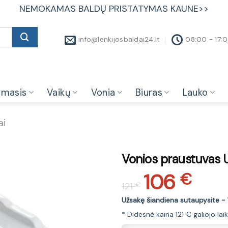
NEMOKAMAS BALDŲ PRISTATYMAS KAUNE>>
info@lenkijosbaldai24.lt
08:00 - 17:
amasis
Vaikų
Vonia
Biuras
Lauko
ai
Vonios praustuvas
106
Original
Current
€
121
€
price
price
was:
is:
Užsakę šiandiena sutaupysite -
121 €.
106 €.
* Didesnė kaina 121 € galiojo la