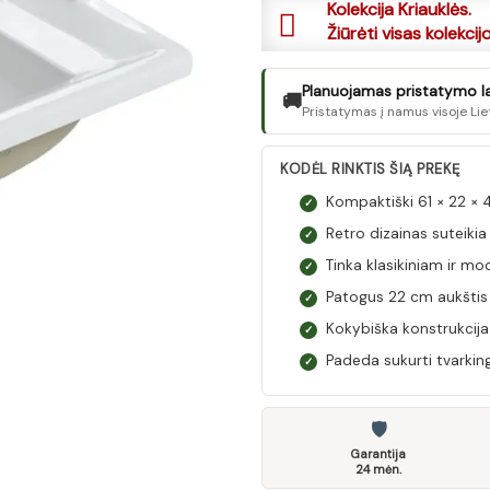
Kolekcija Kriauklės.
Žiūrėti visas kolekcij
Planuojamas pristatymo lai
🚚
Pristatymas į namus visoje Lie
KODĖL RINKTIS ŠIĄ PREKĘ
Kompaktiški 61 × 22 ×
✓
Retro dizainas suteikia
✓
Tinka klasikiniam ir mod
✓
Patogus 22 cm aukštis
✓
Kokybiška konstrukcija
✓
Padeda sukurti tvarkingą
✓
🛡
Garantija
24 mėn.