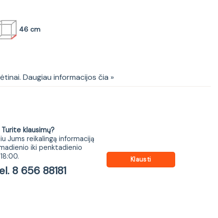
46 cm
stuvas UM - CFP F 60 RETRO
kėtinai. Daugiau informacijos čia »
ite klausimų?
iu Jums reikalingą informaciją
madienio iki penktadienio
18:00.
Klausti
 8 656 88181