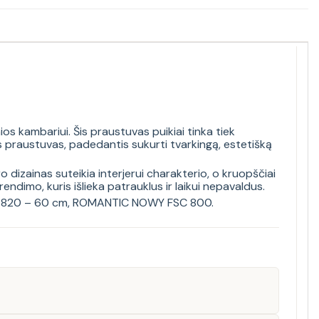
s kambariui. Šis praustuvas puikiai tinka tiek
os praustuvas, padedantis sukurti tvarkingą, estetišką
izainas suteikia interjerui charakterio, o kruopščiai
dimo, kuris išlieka patrauklus ir laikui nepavaldus.
E 820 – 60 cm
,
ROMANTIC NOWY FSC 800
.