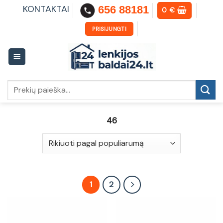
Skip
KONTAKTAI
656 88181
0
€
to
content
PRISIJUNGTI
Ieškoti:
46
1
2