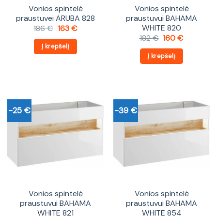
Vonios spintelė
Vonios spintelė
praustuvei ARUBA 828
praustuvui BAHAMA
WHITE 820
Original
Current
186
€
163
€
price
price
Original
Current
182
€
160
€
was:
is:
price
price
Į krepšelį
186 €.
163 €.
was:
is:
Į krepšelį
182 €.
160 €.
-25 €
-39 €
Vonios spintelė
Vonios spintelė
praustuvui BAHAMA
praustuvui BAHAMA
WHITE 821
WHITE 854