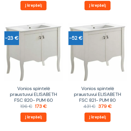
was:
is:
was:
is:
Į krepšelį
Į krepšelį
107 €.
94 €.
121 €.
106 €.
-23 €
-52 €
Vonios spintelė
Vonios spintelė
praustuvui ELISABETH
praustuvui ELISABETH
FSC 820- PUM 60
FSC 821- PUM 80
Original
Current
Original
Current
196
€
173
€
431
€
379
€
price
price
price
price
was:
is:
was:
is:
Į krepšelį
Į krepšelį
196 €.
173 €.
431 €.
379 €.