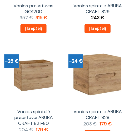
Vonios praustuvas
Vonios spintelė ARUBA
GO120D
CRAFT 829
Original
Current
357
€
315
€
243
€
price
price
was:
is:
Į krepšelį
Į krepšelį
357 €.
315 €.
-25 €
-24 €
Vonios spintelė
Vonios spintelė ARUBA
praustuvui ARUBA
CRAFT 828
CRAFT 821-80
Original
Current
203
€
179
€
price
price
Original
Current
204
€
179
€