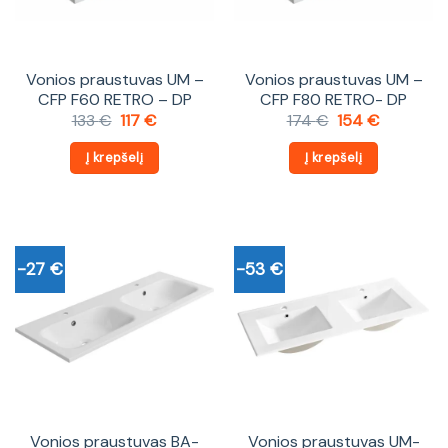
Vonios praustuvas UM –
Vonios praustuvas UM –
CFP F60 RETRO – DP
CFP F80 RETRO- DP
Original
Current
Original
Current
133
€
117
€
174
€
154
€
price
price
price
price
was:
is:
was:
is:
Į krepšelį
Į krepšelį
133 €.
117 €.
174 €.
154 €.
-27 €
-53 €
Vonios praustuvas BA-
Vonios praustuvas UM-