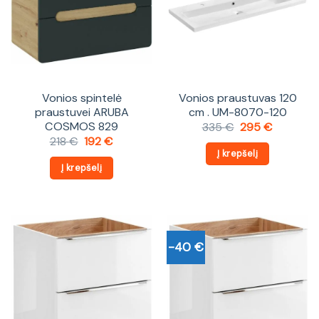
Vonios spintelė
Vonios praustuvas 120
praustuvei ARUBA
cm . UM-8070-120
COSMOS 829
Original
Current
335
€
295
€
price
price
Original
Current
218
€
192
€
was:
is:
price
price
Į krepšelį
335 €.
295 €.
was:
is:
Į krepšelį
218 €.
192 €.
-40 €