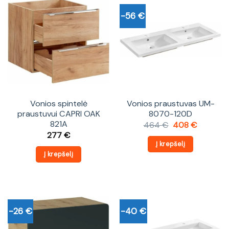
-56 €
Vonios spintelė
Vonios praustuvas UM-
praustuvui CAPRI OAK
8070-120D
821A
Original
Current
464
€
408
€
price
price
277
€
was:
is:
Į krepšelį
464 €.
408 €.
Į krepšelį
-26 €
-40 €