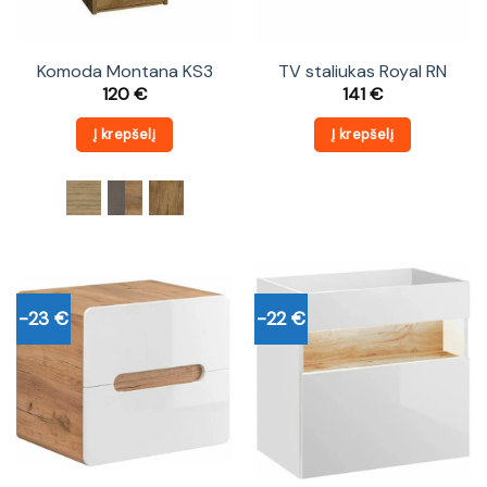
Komoda Montana KS3
TV staliukas Royal RN
120
€
141
€
Į krepšelį
Į krepšelį
-23 €
-22 €