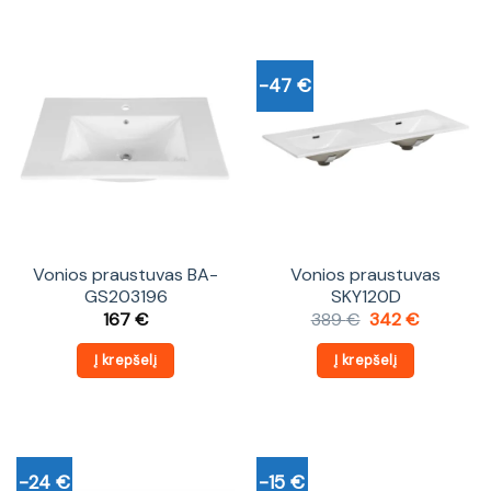
-47 €
Vonios praustuvas BA-
Vonios praustuvas
GS203196
SKY120D
Original
Current
167
€
389
€
342
€
price
price
was:
is:
Į krepšelį
Į krepšelį
389 €.
342 €.
-24 €
-15 €