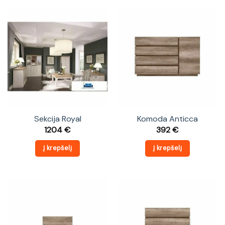
Sekcija Royal
Komoda Anticca
1204
€
392
€
Į krepšelį
Į krepšelį