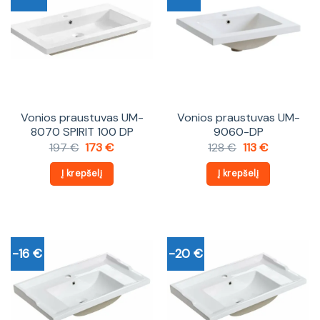
Vonios praustuvas UM-
Vonios praustuvas UM-
8070 SPIRIT 100 DP
9060-DP
Original
Current
Original
Current
197
€
173
€
128
€
113
€
price
price
price
price
was:
is:
was:
is:
Į krepšelį
Į krepšelį
197 €.
173 €.
128 €.
113 €.
-16 €
-20 €