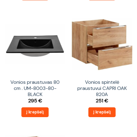
Vonios praustuvas 80
Vonios spintelė
cm . UM-8003-80-
praustuvui CAPRI OAK
BLACK
820A
295
€
251
€
Į krepšelį
Į krepšelį