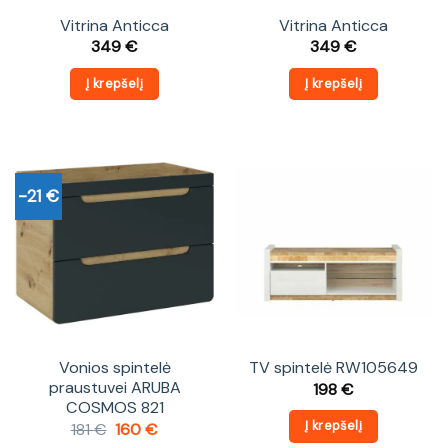
Vitrina Anticca
Vitrina Anticca
349
€
349
€
Į krepšelį
Į krepšelį
-21 €
Vonios spintelė
TV spintelė RW105649
praustuvei ARUBA
198
€
COSMOS 821
Į krepšelį
Original
Current
181
€
160
€
price
price