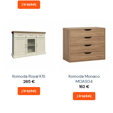
was:
is:
Į krepšelį
181 €.
160 €.
Komoda Royal K1S
Komoda Monaco
MOAS04
265
€
162
€
Į krepšelį
Į krepšelį