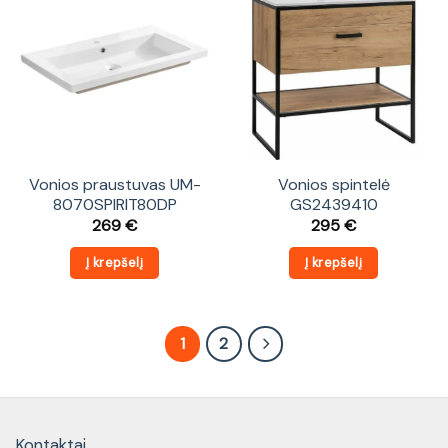
Vonios praustuvas UM-
Vonios spintelė
8070SPIRIT80DP
GS2439410
269
€
295
€
Į krepšelį
Į krepšelį
1
2
Kontaktai