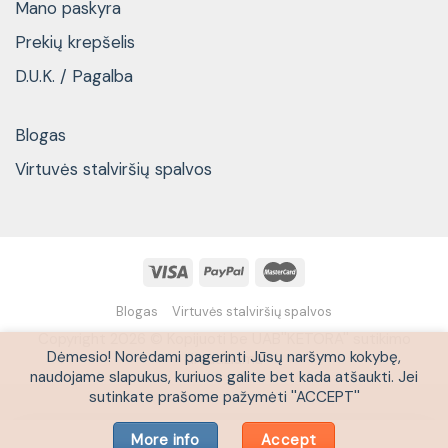
Mano paskyra
Prekių krepšelis
D.U.K. / Pagalba
Blogas
Virtuvės stalviršių spalvos
Blogas
Virtuvės stalviršių spalvos
Copyright 2026 © Kopijuoti be UAB''KETORA'' sutikimo
Dėmesio! Norėdami pagerinti Jūsų naršymo kokybę,
draudžiama
naudojame slapukus, kuriuos galite bet kada atšaukti. Jei
sutinkate prašome pažymėti ''ACCEPT''
More info
Accept