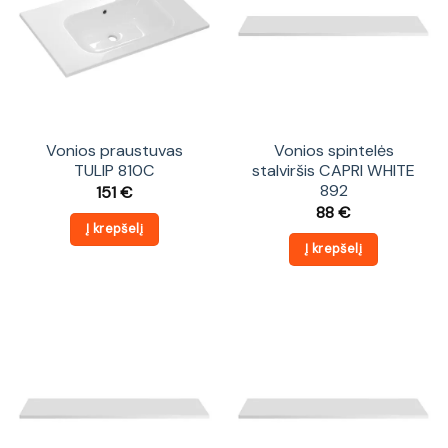
Vonios praustuvas
Vonios spintelės
TULIP 810C
stalviršis CAPRI WHITE
892
151
€
88
€
Į krepšelį
Į krepšelį