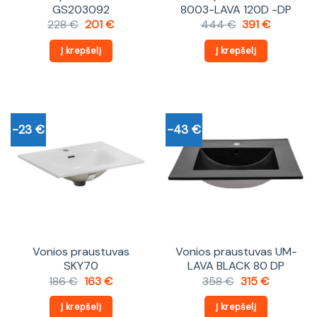
GS203092
8003-LAVA 120D -DP
Original
Current
Original
Current
228
€
201
€
444
€
391
€
price
price
price
price
was:
is:
was:
is:
Į krepšelį
Į krepšelį
228 €.
201 €.
444 €.
391 €.
-23 €
-43 €
Vonios praustuvas
Vonios praustuvas UM-
SKY70
LAVA BLACK 80 DP
Original
Current
Original
Current
186
€
163
€
358
€
315
€
price
price
price
price
was:
is:
was:
is:
Į krepšelį
Į krepšelį
186 €.
163 €.
358 €.
315 €.