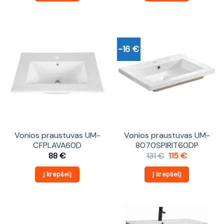
-16 €
Vonios praustuvas UM-
Vonios praustuvas UM-
CFPLAVA60D
8070SPIRIT60DP
Original
Current
88
€
131
€
115
€
price
price
was:
is:
Į krepšelį
Į krepšelį
131 €.
115 €.