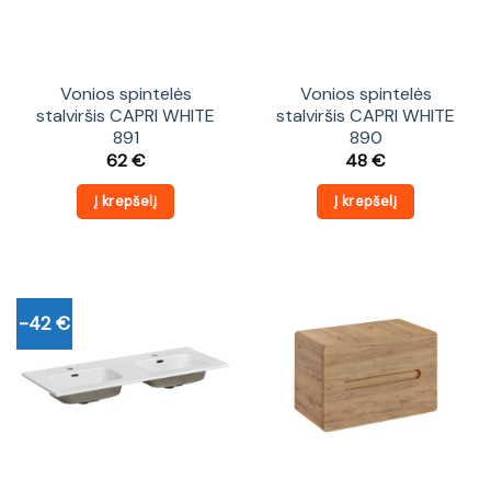
Vonios spintelės
Vonios spintelės
stalviršis CAPRI WHITE
stalviršis CAPRI WHITE
891
890
62
€
48
€
Į krepšelį
Į krepšelį
-42 €