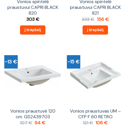
Vonios spintelė
Vonios spintelė
praustuvui CAPRI BLACK
praustuvui CAPRI BLACK
820
821
Original
Current
303
€
333
€
156
€
price
price
was:
is:
Į krepšelį
Į krepšelį
333 €.
156 €.
-13 €
-15 €
Vonios praustuvė 120
Vonios praustuvas UM –
cm. GS2439703
CFP F 60 RETRO
Original
Current
Original
Current
107
€
94
€
121
€
106
€
price
price
price
price