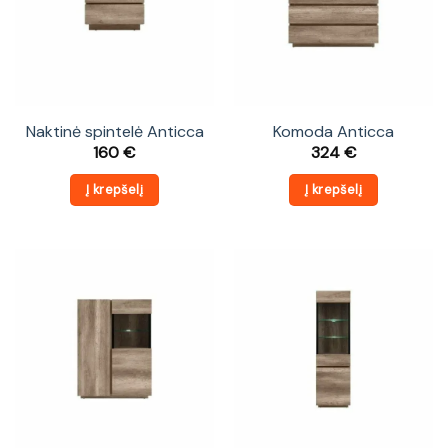
Naktinė spintelė Anticca
Komoda Anticca
160
€
324
€
Į krepšelį
Į krepšelį