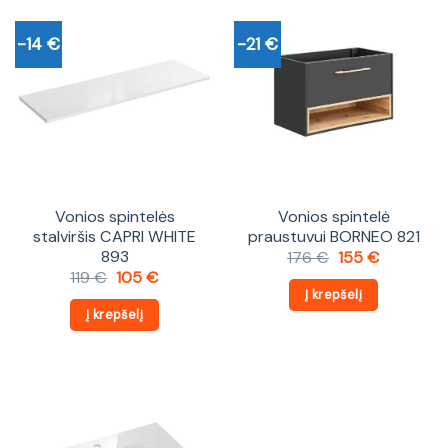
-14 €
-21 €
Vonios spintelės
Vonios spintelė
stalviršis CAPRI WHITE
praustuvui BORNEO 821
893
Original
Current
176
€
155
€
price
price
Original
Current
119
€
105
€
was:
is:
price
price
Į krepšelį
176 €.
155 €.
was:
is:
Į krepšelį
119 €.
105 €.