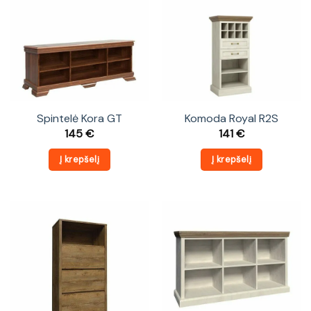
Spintelė Kora GT
Komoda Royal R2S
145
€
141
€
Į krepšelį
Į krepšelį