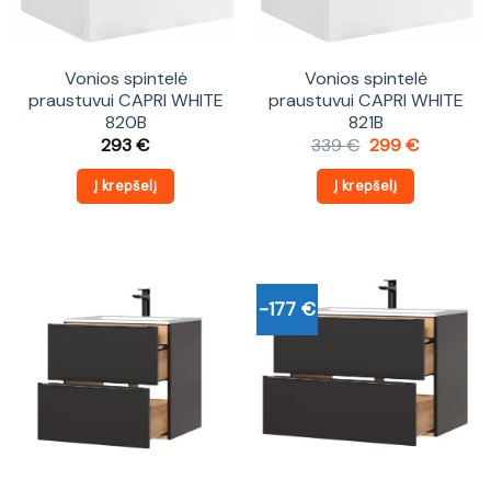
Vonios spintelė
Vonios spintelė
praustuvui CAPRI WHITE
praustuvui CAPRI WHITE
820B
821B
Original
Current
293
€
339
€
299
€
price
price
was:
is:
Į krepšelį
Į krepšelį
339 €.
299 €.
-177 €