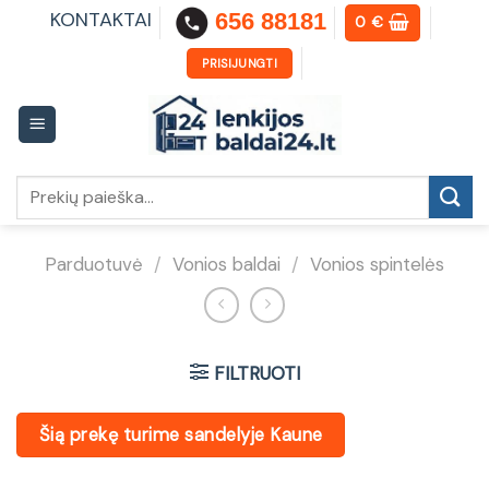
Skip
KONTAKTAI
656 88181
0
€
to
content
PRISIJUNGTI
Ieškoti:
Parduotuvė
/
Vonios baldai
/
Vonios spintelės
FILTRUOTI
Šią prekę turime sandelyje Kaune