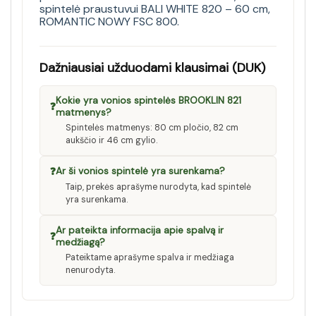
spintelė praustuvui BALI WHITE 820 – 60 cm
,
ROMANTIC NOWY FSC 800
.
Dažniausiai užduodami klausimai (DUK)
Kokie yra vonios spintelės BROOKLIN 821
❓
matmenys?
Spintelės matmenys: 80 cm pločio, 82 cm
aukščio ir 46 cm gylio.
❓
Ar ši vonios spintelė yra surenkama?
Taip, prekės aprašyme nurodyta, kad spintelė
yra surenkama.
Ar pateikta informacija apie spalvą ir
❓
medžiagą?
Pateiktame aprašyme spalva ir medžiaga
nenurodyta.