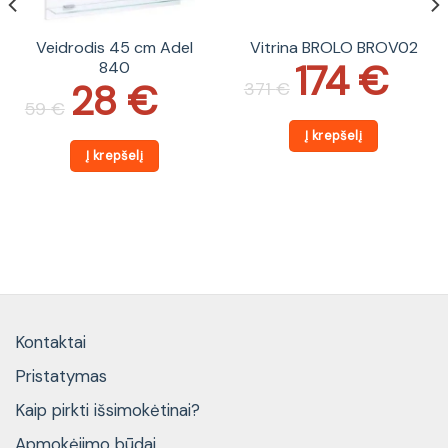
Veidrodis 45 cm Adel
Vitrina BROLO BROV02
174
€
840
Original
Current
price
price
28
€
Original
Current
371
€
was:
is:
price
price
59
€
371 €.
174 €.
was:
is:
59 €.
28 €.
Į krepšelį
Į krepšelį
Kontaktai
Pristatymas
Kaip pirkti išsimokėtinai?
Apmokėjimo būdai