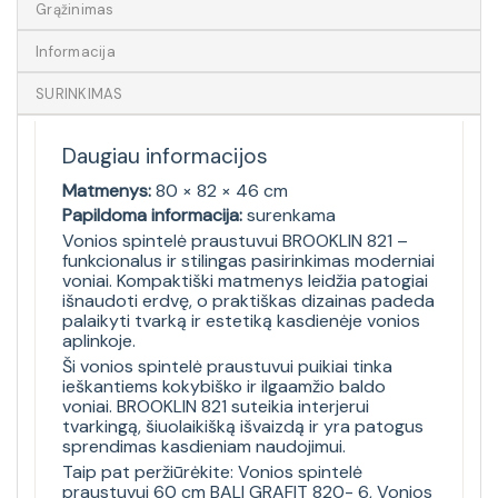
Grąžinimas
Informacija
SURINKIMAS
Daugiau informacijos
Matmenys:
80 × 82 × 46 cm
Papildoma informacija:
surenkama
Vonios spintelė praustuvui BROOKLIN 821 –
funkcionalus ir stilingas pasirinkimas moderniai
voniai. Kompaktiški matmenys leidžia patogiai
išnaudoti erdvę, o praktiškas dizainas padeda
palaikyti tvarką ir estetiką kasdienėje vonios
aplinkoje.
Ši vonios spintelė praustuvui puikiai tinka
ieškantiems kokybiško ir ilgaamžio baldo
voniai. BROOKLIN 821 suteikia interjerui
tvarkingą, šiuolaikišką išvaizdą ir yra patogus
sprendimas kasdieniam naudojimui.
Taip pat peržiūrėkite:
Vonios spintelė
praustuvui 60 cm BALI GRAFIT 820- 6
,
Vonios