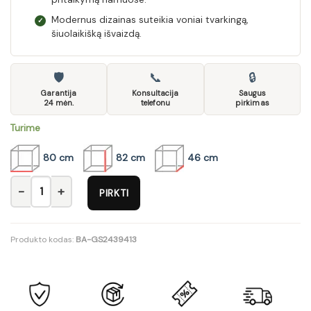
Modernus dizainas suteikia voniai tvarkingą,
✓
šiuolaikišką išvaizdą.
🛡
📞
🔒
Garantija
Konsultacija
Saugus
24 mėn.
telefonu
pirkimas
Turime
80 cm
82 cm
46 cm
produkto kiekis: Vonios spintelė praustuvui BROOKLIN 821
PIRKTI
Produkto kodas:
BA-GS2439413