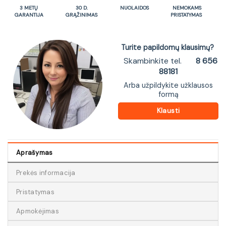
3 METŲ
30 D.
NUOLAIDOS
NEMOKAMS
GARANTIJA
GRĄŽINIMAS
PRISTATYMAS
Turite papildomų klausimų?
Skambinkite tel.
8 656
88181
Arba užpildykite užklausos
formą
Klausti
Aprašymas
Prekės informacija
Pristatymas
Apmokėjimas