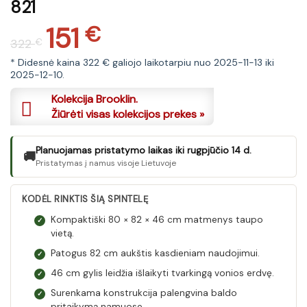
821
151
Original
Current
€
322
€
price
price
was:
is:
* Didesnė kaina 322 € galiojo laikotarpiu nuo 2025-11-13 iki
2025-12-10.
322 €.
151 €.
Kolekcija Brooklin.
Žiūrėti visas kolekcijos prekes »
Planuojamas pristatymo laikas iki rugpjūčio 14 d.
🚚
Pristatymas į namus visoje Lietuvoje
KODĖL RINKTIS ŠIĄ SPINTELĘ
Kompaktiški 80 × 82 × 46 cm matmenys taupo
✓
vietą.
Patogus 82 cm aukštis kasdieniam naudojimui.
✓
46 cm gylis leidžia išlaikyti tvarkingą vonios erdvę.
✓
Surenkama konstrukcija palengvina baldo
✓
pritaikymą namuose.