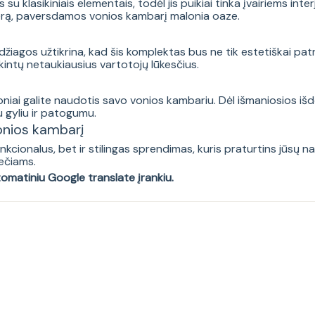
 klasikiniais elementais, todėl jis puikiai tinka įvairiems inte
sferą, paversdamos vonios kambarį malonia oaze.
agos užtikrina, kad šis komplektas bus ne tik estetiškai patrau
intų netaukiausius vartotojų lūkesčius.
niai galite naudotis savo vonios kambariu. Dėl išmaniosios išdė
u gyliu ir patogumu.
vonios kambarį
cionalus, bet ir stilingas sprendimas, kuris praturtins jūsų n
večiams.
tomatiniu Google translate įrankiu.