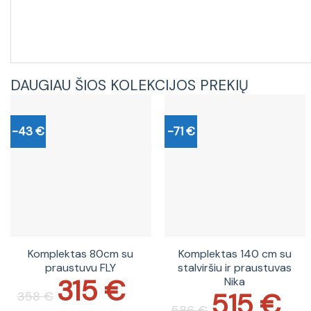
DAUGIAU ŠIOS KOLEKCIJOS PREKIŲ
-43 €
-71 €
Komplektas 80cm su
Komplektas 140 cm su
praustuvu FLY
stalviršiu ir praustuvas
315
€
Nika
Original
Current
price
price
515
€
358
€
Original
Current
was:
is:
price
price
586
€