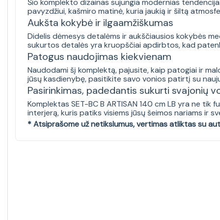
Šio komplekto dizainas sujungia modernias tendencijas su
pavyzdžiui, kašmiro matinė, kuria jaukią ir šiltą atmo
Aukšta kokybė ir ilgaamžiškumas
Didelis dėmesys detalėms ir aukščiausios kokybės medži
sukurtos detalės yra kruopščiai apdirbtos, kad patenk
Patogus naudojimas kiekvienam
Naudodami šį komplektą, pajusite, kaip patogiai ir malo
jūsų kasdienybę, pasitikite savo vonios patirtį su nauj
Pasirinkimas, padedantis sukurti svajonių 
Komplektas SET-BC B ARTISAN 140 cm LB yra ne tik funk
interjerą, kuris patiks visiems jūsų šeimos nariams ir s
* Atsiprašome už netikslumus, vertimas atliktas su au