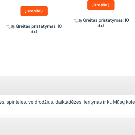
Į krepšelį
Į krepšelį
Greitas pristatymas: 10
d.d.
Greitas pristatymas: 10
d.d.
spinteles, veidrodžius, daiktadėžes, lentynas ir kt. Mūsų kolekcija