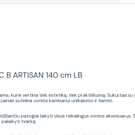
BC B ARTISAN 140 cm LB
ms, kurie vertina tiek estetiką, tiek praktiškumą. Sukurtas su
izainas suteikia vonios kambariui unikalumo ir šarmo.
idžiančiu patogiai laikyti visus reikalingus vonios aksesuarus.
r palaikyti tvarką.