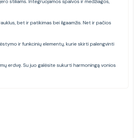
rjero stiliams. İntegruojamos spalvos ir medžiagos,
klus, bet ir patikimas bei ilgaamžis. Net ir pačios
stymo ir funkcinių elementų, kurie skirti palengvinti
amų erdvę. Su juo galėsite sukurti harmoningą vonios