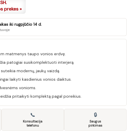
ASH.
os prekes »
kas iki rugpjūčio 14 d.
tuvoje
 cm matmenys taupo vonios erdvę.
žia patogiai susikomplektuoti interjerą.
suteikia modernų, jaukų vaizdą.
ingai laikyti kasdienius vonios daiktus.
rdvesnėms vonioms.
leidžia pritaikyti komplektą pagal poreikius.
📞
🔒
Konsultacija
Saugus
telefonu
pirkimas