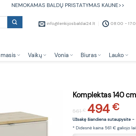
NEMOKAMAS BALDŲ PRISTATYMAS KAUNE>>
info@lenkijosbaldai24.lt
08:00 - 17:
amasis
Vaikų
Vonia
Biuras
Lauko
Komplektas 140 cm s
494
Original
Current
€
561
€
price
price
was:
is:
Užsakę šiandiena sutaupysite -
561 €.
494 €.
* Didesnė kaina 561 € galiojo 