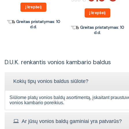
358 €.
315 €.
was:
is:
586 €.
515 €.
Į krepšelį
Į krepšelį
Greitas pristatymas: 10
d.d.
Greitas pristatymas: 10
d.d.
D.U.K. renkantis vonios kambario baldus
Kokių tipų vonios baldus siūlote?
Siūlome platų vonios baldų asortimentą, įskaitant praustuves, 
vonios kambario poreikius.
Ar jūsų vonios baldų gaminiai yra patvarūs?