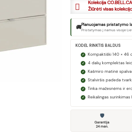
Kolekcija CO.BELL.C
Žiūrėti visas kolekcij
Planuojamas pristatymo lai
🚚
Pristatymas į namus visoje Lie
KODĖL RINKTIS BALDUS
Kompaktiški 140 × 46
✓
4 dalių komplektas leid
✓
Kašmiro matinė spalva 
✓
Stalviršis padeda tvark
✓
Tinka mažesnėms ir e
✓
Reikalingas surinkimas 
✓
🛡
Garantija
24 mėn.