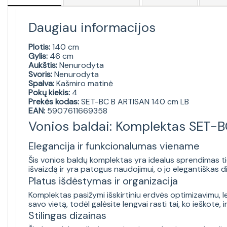
Daugiau informacijos
Plotis:
140 cm
Gylis:
46 cm
Aukštis:
Nenurodyta
Svoris:
Nenurodyta
Spalva:
Kašmiro matinė
Pokų kiekis:
4
Prekės kodas:
SET-BC B ARTISAN 140 cm LB
EAN:
5907611669358
Vonios baldai: Komplektas SET-
Elegancija ir funkcionalumas viename
Šis vonios baldų komplektas yra idealus sprendimas tie
išvaizdą ir yra patogus naudojimui, o jo elegantiškas d
Platus išdėstymas ir organizacija
Komplektas pasižymi išskirtiniu erdvės optimizavimu, le
savo vietą, todėl galėsite lengvai rasti tai, ko ieškote, i
Stilingas dizainas