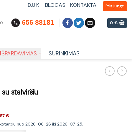
D.U.K
BLOGAS
KONTAKTAI
Prisijungti
656 88181
00
0
€
IŠPARDAVIMAS
SURINKIMAS
u stalviršiu
67 €
laikotarpiu nuo 2026-06-28 iki 2026-07-25.