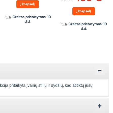
was:
is:
Į krepšelį
519 €.
456 €.
Į krepšelį
Greitas pristatymas: 10
d.d.
Greitas pristatymas: 10
d.d.
 pritaikyta įvairių stilių ir dydžių, kad atitiktų jūsų