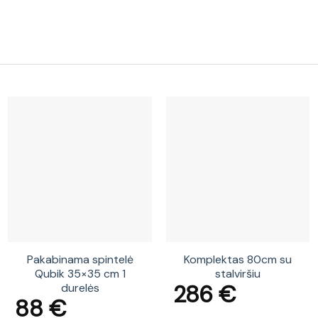
Pakabinama spintelė
Komplektas 80cm su
Qubik 35×35 cm 1
stalviršiu
286
€
durelės
88
€