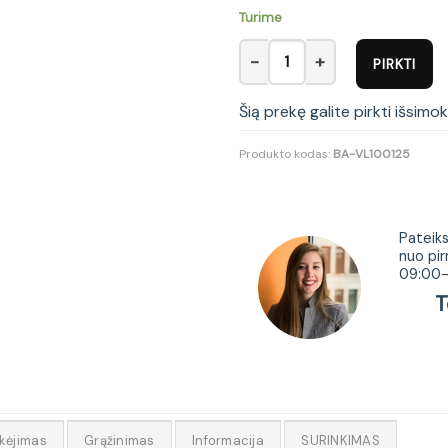
Turime
produkto kiekis: Komplektas 14
PIRKTI
Šią prekę galite pirkti išsimo
Produkto kodas:
BA-VL100125
Tur
Pateiks
nuo pir
09:00-
Tel.
kėjimas
Grąžinimas
Informacija
SURINKIMAS