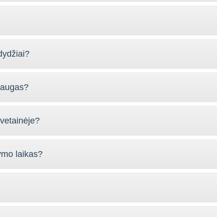
dydžiai?
slaugas?
vetainėje?
ymo laikas?