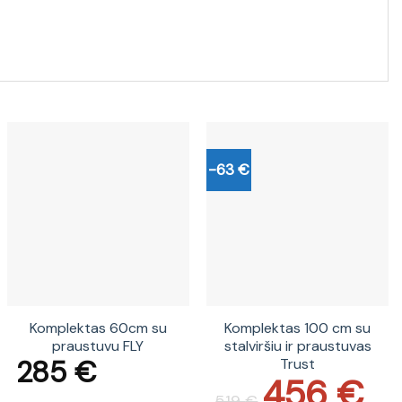
-63 €
Komplektas 60cm su
Komplektas 100 cm su
praustuvu FLY
stalviršiu ir praustuvas
285
€
Trust
456
€
Original
Current
price
price
519
€