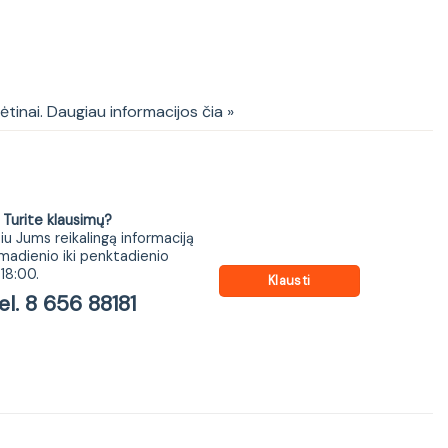
0 cm su stalviršiu
kėtinai. Daugiau informacijos čia »
ite klausimų?
iu Jums reikalingą informaciją
madienio iki penktadienio
18:00.
Klausti
 8 656 88181