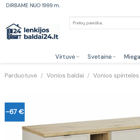
Skip
DIRBAME NUO 1999 m.
to
content
Ieškoti:
Virtuvė
Svetainė
Mieg
Parduotuvė
/
Vonios baldai
/
Vonios spintelės
-67 €