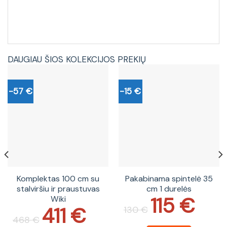
DAUGIAU ŠIOS KOLEKCIJOS PREKIŲ
-57 €
-15 €
Komplektas 100 cm su
Pakabinama spintelė 35
stalviršiu ir praustuvas
cm 1 durelės
115
€
Wiki
Original
Current
price
price
411
€
Original
Current
130
€
was:
is:
price
price
468
€
130 €.
115 €.
was:
is: