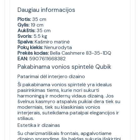
Daugiau informacijos
Plotis:
35 cm
Gylis:
19 cm
Aukštis:
35 cm
Svoris:
5.5 kg
Spalva:
Kašmiro matinė
Pokų kiekis:
Nenurodyta
Prekės kodas:
Bella Cashmere 83-35-1DQ
EAN:
5907611668382
Pakabinama vonios spintelė Qubik
Patarimai dėl interjero dizaino
Ši pakabinama vonios spintelė yra idealus
pasirinkimas tiems, kurie nori sukurti
harmoningą ir modernų vidaus dizainą. Jos
švelnus kasmyro atspalvis puikiai dera tiek su
moderniais, tiek su klasikiniais vonios
interjerais, suteikdama patalpai elegancijos ir
stiliaus.
Estetika ir dizainas
Su charizmatiškais frontais, apgalvotiame
dizaino sprendime, šis baldas sukuria išskirtinį