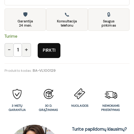
🛡
📞
🔒
Garantija
Konsultacija
Saugus
24 mėn.
telefonu
pirkimas
Turime
produkto kiekis: Pakabinama spintelė Qubik 35x35 cm 1 durelės
PIRKTI
Produkto kodas:
BA-VL100129
3 METŲ
30 D.
NUOLAIDOS
NEMOKAMS
GARANTIJA
GRĄŽINIMAS
PRISTATYMAS
Turite papildomų klausimų?