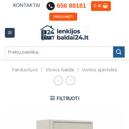
Skip
KONTAKTAI
656 88181
0
€
to
content
PRISIJUNGTI
Ieškoti:
Parduotuvė
/
Vonios baldai
/
Vonios spintelės
FILTRUOTI