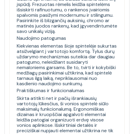
įspūdį. Frezuotas rėmelis leidžia spintelėms
išsiskirti rafinuotumu, o rankenos įvairiomis
spalvomis pasižymi modernumu ir stilingumu.
Pasirinkite iš blizgančių auksinių, chromo ar
matinės juodos rankenų, kad įgyvendintumėte
savo unikalų viziją.
Naudojimo patogumas
Kiekvienas elementas šioje spintelėje sukurtas
atsižvelgiant į vartotojo komfortą. Tylus durų
uždarymo mechanizmas suteikia dar daugiau
patogumo, neleidžiant susidaryti
nemaloniems garsams. Be to, tvirti ir kokybiški
medžiagų pasirinkimai užtikrina, kad spintelė
tarnaus ilgą laiką, nepriklausomai nuo
kasdienio naudojimo sunkumų.
Praktiškumas ir funkcionalumas
Skirta atitikti net ir pačių išrankiausių
vartotojų lūkesčius, ši vonios spintelė siūlo
maksimalų funkcionalumą. Ergonomiškas
dizainas ir kruopščiai apgalvoti elementai
leidžia patogiai organizuoti erdvę visose
vonios aplinkose. Išskirtiniai detalės ir
preciziškai nupjauti elementai užtikrina ne tik