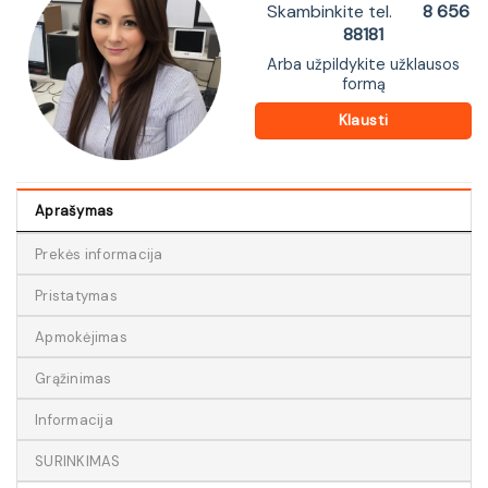
Skambinkite tel.
8 656
88181
Arba užpildykite užklausos
formą
Klausti
Aprašymas
Prekės informacija
Pristatymas
Apmokėjimas
Grąžinimas
Informacija
SURINKIMAS