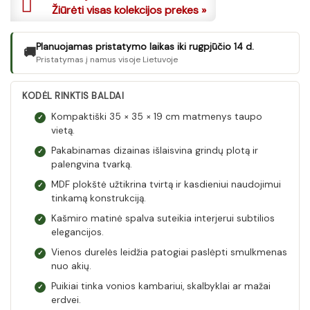
Žiūrėti visas kolekcijos prekes »
Planuojamas pristatymo laikas iki rugpjūčio 14 d.
🚚
Pristatymas į namus visoje Lietuvoje
KODĖL RINKTIS BALDAI
Kompaktiški 35 × 35 × 19 cm matmenys taupo
✓
vietą.
Pakabinamas dizainas išlaisvina grindų plotą ir
✓
palengvina tvarką.
MDF plokštė užtikrina tvirtą ir kasdieniui naudojimui
✓
tinkamą konstrukciją.
Kašmiro matinė spalva suteikia interjerui subtilios
✓
elegancijos.
Vienos durelės leidžia patogiai paslėpti smulkmenas
✓
nuo akių.
Puikiai tinka vonios kambariui, skalbyklai ar mažai
✓
erdvei.