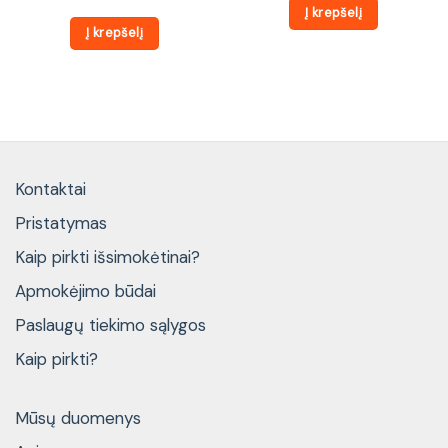
468 €.
411 €.
Į krepšelį
Į krepšelį
Kontaktai
Pristatymas
Kaip pirkti išsimokėtinai?
Apmokėjimo būdai
Paslaugų tiekimo sąlygos
Kaip pirkti?
Mūsų duomenys