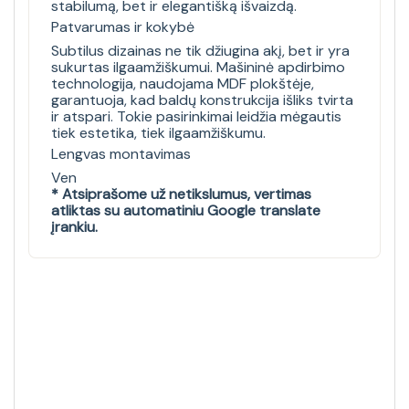
stabilumą, bet ir elegantišką išvaizdą.
Patvarumas ir kokybė
Subtilus dizainas ne tik džiugina akį, bet ir yra
sukurtas ilgaamžiškumui. Mašininė apdirbimo
technologija, naudojama MDF plokštėje,
garantuoja, kad baldų konstrukcija išliks tvirta
ir atspari. Tokie pasirinkimai leidžia mėgautis
tiek estetika, tiek ilgaamžiškumu.
Lengvas montavimas
Ven
* Atsiprašome už netikslumus, vertimas
atliktas su automatiniu Google translate
įrankiu.