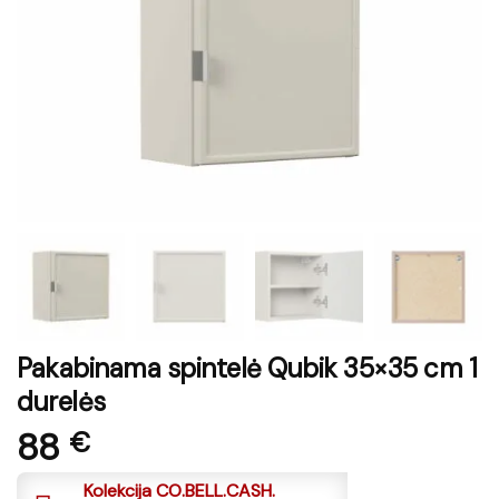
Pakabinama spintelė Qubik 35×35 cm 1
durelės
88
€
Kolekcija CO.BELL.CASH.