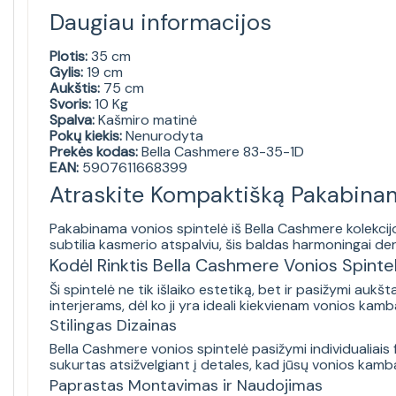
Daugiau informacijos
Plotis:
35 cm
Gylis:
19 cm
Aukštis:
75 cm
Svoris:
10 Kg
Spalva:
Kašmiro matinė
Pokų kiekis:
Nenurodyta
Prekės kodas:
Bella Cashmere 83-35-1D
EAN:
5907611668399
Atraskite Kompaktišką Pakabina
Pakabinama vonios spintelė iš Bella Cashmere kolekcijos
subtilia kasmerio atspalviu, šis baldas harmoningai de
Kodėl Rinktis Bella Cashmere Vonios Spinte
Ši spintelė ne tik išlaiko estetiką, bet ir pasižymi auk
interjerams, dėl ko ji yra ideali kiekvienam vonios kamba
Stilingas Dizainas
Bella Cashmere vonios spintelė pasižymi individualiais 
sukurtas atsižvelgiant į detales, kad jūsų vonios kamba
Paprastas Montavimas ir Naudojimas