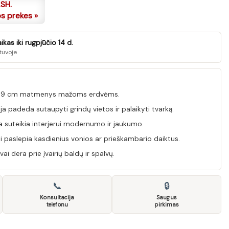
ASH.
os prekes »
kas iki rugpjūčio 14 d.
tuvoje
× 19 cm matmenys mažoms erdvėms.
 padeda sutaupyti grindų vietos ir palaikyti tvarką.
 suteikia interjerui modernumo ir jaukumo.
i paslepia kasdienius vonios ar prieškambario daiktus.
ai dera prie įvairių baldų ir spalvų.
📞
🔒
Konsultacija
Saugus
telefonu
pirkimas