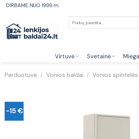
Skip
DIRBAME NUO 1999 m.
to
content
Ieškoti:
Virtuvė
Svetainė
Mieg
Parduotuvė
/
Vonios baldai
/
Vonios spintelės
-15 €