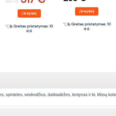
587
€
was:
is:
587 €.
517 €.
Į krepšelį
Į krepšelį
Greitas pristatymas: 10
Greitas pristatymas: 10
d.d.
d.d.
spinteles, veidrodžius, daiktadėžes, lentynas ir kt. Mūsų kolekcija