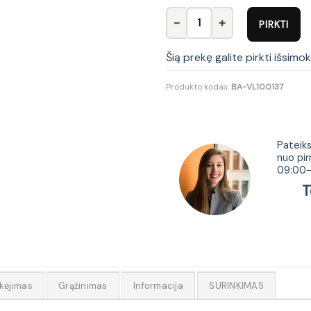
produkto kiekis: Pakabinama s
PIRKTI
Šią prekę galite pirkti išsimo
Produkto kodas:
BA-VL100137
Tur
Pateiks
nuo pir
09:00-
Tel.
kėjimas
Grąžinimas
Informacija
SURINKIMAS