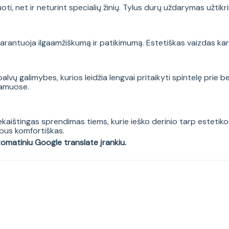
oti, net ir neturint specialių žinių. Tylus durų uždarymas užt
garantuoja ilgaamžiškumą ir patikimumą. Estetiškas vaizdas kar
palvų galimybes, kurios leidžia lengvai pritaikyti spintelę prie 
namuose.
aištingas sprendimas tiems, kurie ieško derinio tarp estetikos
bus komfortiškas.
tomatiniu Google translate įrankiu.