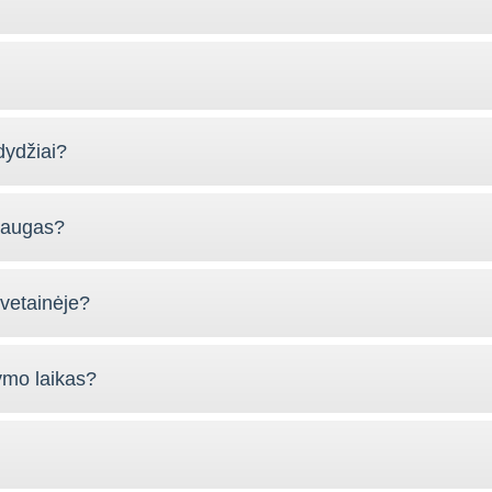
dydžiai?
slaugas?
vetainėje?
ymo laikas?