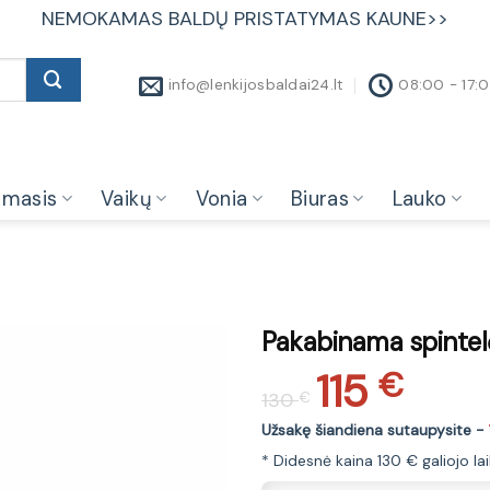
NEMOKAMAS BALDŲ PRISTATYMAS KAUNE>>
info@lenkijosbaldai24.lt
08:00 - 17:
amasis
Vaikų
Vonia
Biuras
Lauko
Pakabinama spintel
115
Original
Current
€
130
€
price
price
was:
is:
Užsakę šiandiena sutaupysite -
130 €.
115 €.
* Didesnė kaina 130 € galiojo la