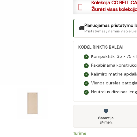
Kolekcija CO.BELL.C
Žiūrėti visas kolekcij
Planuojamas pristatymo lai
🚚
Pristatymas į namus visoje Lie
KODĖL RINKTIS BALDAI
Kompaktiški 35 × 75 
✓
Pakabinama konstrukcija
✓
Kašmiro matinė apdaila
✓
Vienos durelės patogia
✓
Neutralus dizainas lengv
✓
🛡
Garantija
24 mėn.
Turime