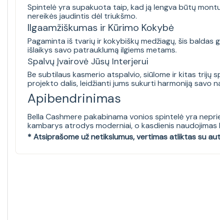
Spintelė yra supakuota taip, kad ją lengva būtų montu
nereikės jaudintis dėl triukšmo.
Ilgaamžiškumas ir Kūrimo Kokybė
Pagaminta iš tvarių ir kokybiškų medžiagų, šis baldas 
išlaikys savo patrauklumą ilgiems metams.
Spalvų Įvairovė Jūsų Interjerui
Be subtilaus kasmerio atspalvio, siūlome ir kitas trijų s
projekto dalis, leidžianti jums sukurti harmoniją savo 
Apibendrinimas
Bella Cashmere pakabinama vonios spintelė yra nepriek
kambarys atrodys moderniai, o kasdienis naudojimas 
* Atsiprašome už netikslumus, vertimas atliktas su au