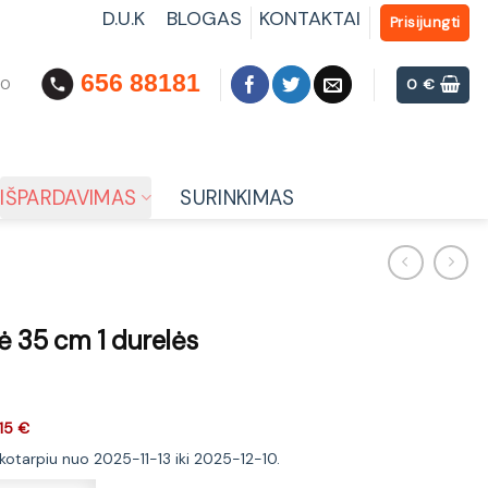
D.U.K
BLOGAS
KONTAKTAI
Prisijungti
656 88181
00
0
€
IŠPARDAVIMAS
SURINKIMAS
ė 35 cm 1 durelės
15 €
ikotarpiu nuo 2025-11-13 iki 2025-12-10.