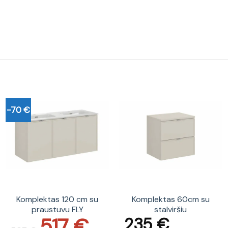
-70 €
Komplektas 120 cm su
Komplektas 60cm su
praustuvu FLY
stalviršiu
517
€
235
€
Original
Current
price
price