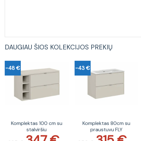
DAUGIAU ŠIOS KOLEKCIJOS PREKIŲ
-48 €
-43 €
Komplektas 100 cm su
Komplektas 80cm su
stalviršiu
praustuvu FLY
347
€
315
€
Original
Current
Original
Current
price
price
price
price