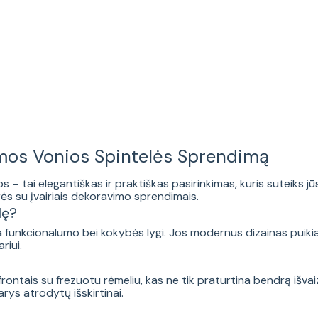
mos Vonios Spintelės Sprendimą
 – tai elegantiškas ir praktiškas pasirinkimas, kuris suteiks jū
rės su įvairiais dekoravimo sprendimais.
lę?
šta funkcionalumo bei kokybės lygi. Jos modernus dizainas puikiai
riui.
frontais su frezuotu rėmeliu, kas ne tik praturtina bendrą išva
rys atrodytų išskirtinai.