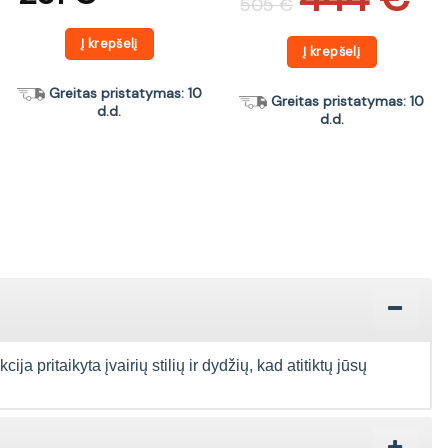
505
€
was:
is:
505 €.
444 €.
Į krepšelį
Į krepšelį
Greitas pristatymas: 10
Greitas pristatymas: 10
d.d.
d.d.
 pritaikyta įvairių stilių ir dydžių, kad atitiktų jūsų