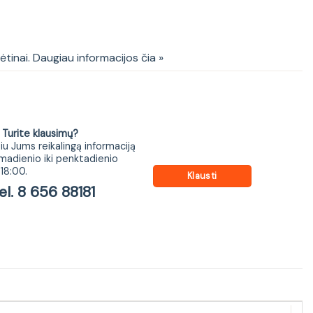
pintelė 35 cm 1 durelės
kėtinai. Daugiau informacijos čia »
ite klausimų?
iu Jums reikalingą informaciją
madienio iki penktadienio
18:00.
Klausti
 8 656 88181