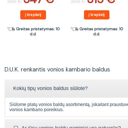
395
€
358
€
was:
is:
was:
is:
395 €.
347 €.
358 €.
315 €.
Į krepšelį
Į krepšelį
Greitas pristatymas: 10
Greitas pristatymas: 10
d.d.
d.d.
D.U.K. renkantis vonios kambario baldus
Kokių tipų vonios baldus siūlote?
Siūlome platų vonios baldų asortimentą, įskaitant praustuves, 
vonios kambario poreikius.
Ar jūsų vonios baldų gaminiai yra patvarūs?