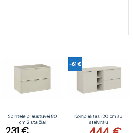
-61 €
Spintelė praustuvei 80
Komplektas 120 cm su
cm 2 stalčiai
stalviršiu
444
€
231
€
Original
Current
price
price