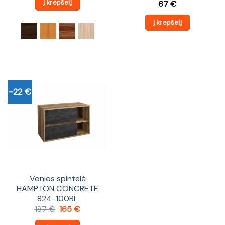
Į krepšelį
67
€
Į krepšelį
-22 €
Vonios spintelė
HAMPTON CONCRETE
824-100BL
Original
Current
187
€
165
€
price
price
was:
is: