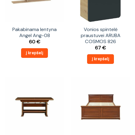
Pakabinama lentyna
Vonios spintelė
Angel Ang-08
praustuvei ARUBA
COSMOS 826
60
€
67
€
Į krepšelį
Į krepšelį