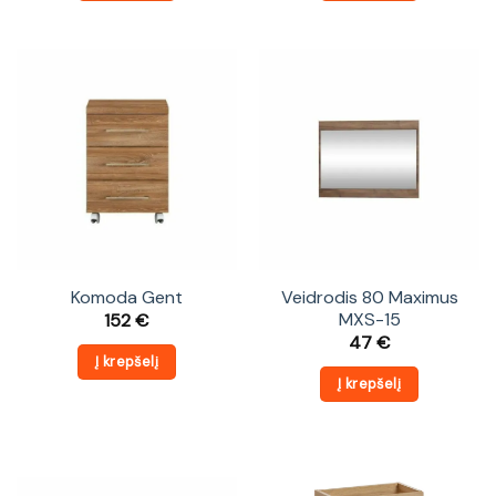
Komoda Gent
Veidrodis 80 Maximus
MXS-15
152
€
47
€
Į krepšelį
Į krepšelį