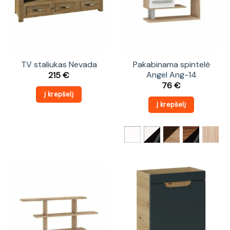
TV staliukas Nevada
Pakabinama spintelė
Angel Ang-14
215
€
76
€
Į krepšelį
Į krepšelį