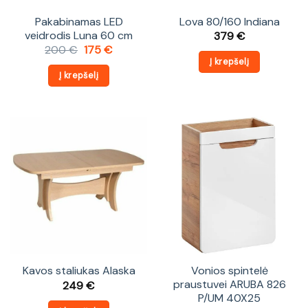
Pakabinamas LED
Lova 80/160 Indiana
veidrodis Luna 60 cm
379
€
Original
Current
200
€
175
€
price
price
Į krepšelį
was:
is:
Į krepšelį
200 €.
175 €.
Kavos staliukas Alaska
Vonios spintelė
praustuvei ARUBA 826
249
€
P/UM 40X25