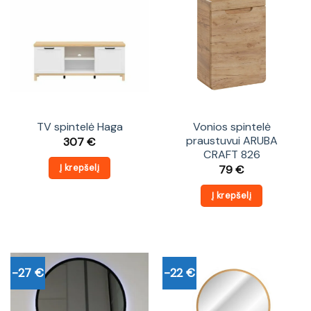
TV spintelė Haga
Vonios spintelė
praustuvui ARUBA
307
€
CRAFT 826
Į krepšelį
79
€
Į krepšelį
-27 €
-22 €