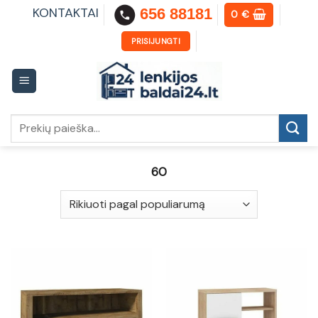
Skip
KONTAKTAI
656 88181
0
€
to
content
PRISIJUNGTI
Ieškoti:
60