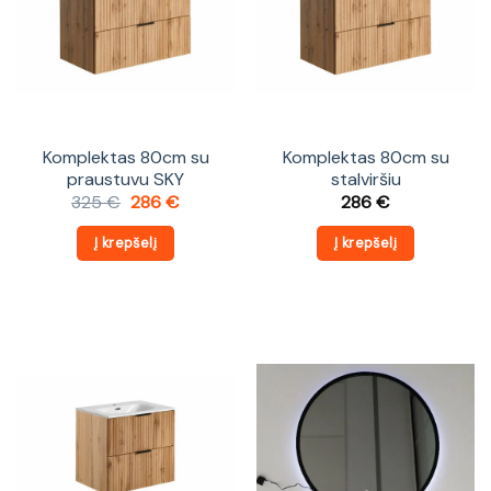
Komplektas 80cm su
Komplektas 80cm su
praustuvu SKY
stalviršiu
Original
Current
325
€
286
€
286
€
price
price
was:
is:
Į krepšelį
Į krepšelį
325 €.
286 €.