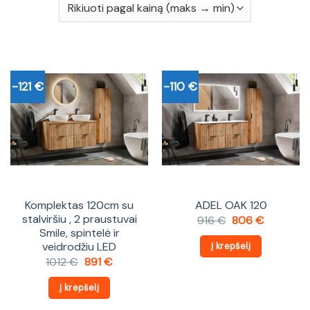
-121 €
-110 €
Komplektas 120cm su
ADEL OAK 120
stalviršiu , 2 praustuvai
Original
Current
916
€
806
€
price
price
Smile, spintelė ir
was:
is:
veidrodžiu LED
Į krepšelį
916 €.
806 €.
Original
Current
1012
€
891
€
price
price
was:
is:
Į krepšelį
1012 €.
891 €.