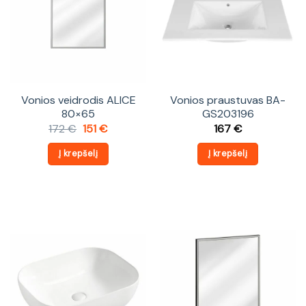
Vonios veidrodis ALICE
Vonios praustuvas BA-
80×65
GS203196
Original
Current
172
€
151
€
167
€
price
price
was:
is:
Į krepšelį
Į krepšelį
172 €.
151 €.