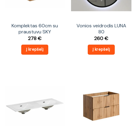
Komplektas 60cm su
Vonios veidrodis LUNA
praustuvu SKY
80
278
€
260
€
Į krepšelį
Į krepšelį