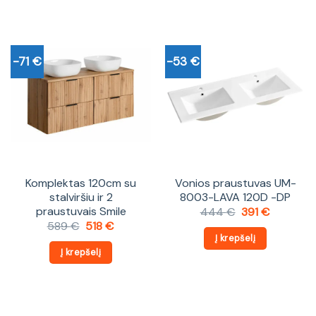
-71 €
-53 €
Komplektas 120cm su
Vonios praustuvas UM-
stalviršiu ir 2
8003-LAVA 120D -DP
praustuvais Smile
Original
Current
444
€
391
€
price
price
Original
Current
589
€
518
€
was:
is:
price
price
Į krepšelį
444 €.
391 €.
was:
is:
Į krepšelį
589 €.
518 €.