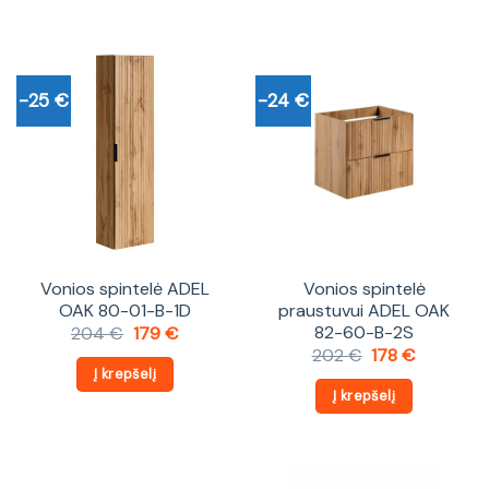
-25 €
-24 €
Vonios spintelė ADEL
Vonios spintelė
OAK 80-01-B-1D
praustuvui ADEL OAK
82-60-B-2S
Original
Current
204
€
179
€
price
price
Original
Current
202
€
178
€
was:
is:
price
price
Į krepšelį
204 €.
179 €.
was:
is:
Į krepšelį
202 €.
178 €.