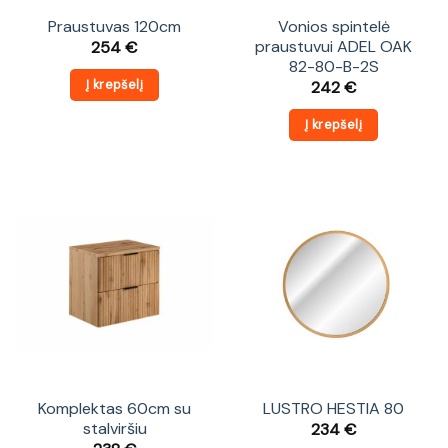
Praustuvas 120cm
Vonios spintelė
praustuvui ADEL OAK
254
€
82-80-B-2S
Į krepšelį
242
€
Į krepšelį
Komplektas 60cm su
LUSTRO HESTIA 80
stalviršiu
234
€