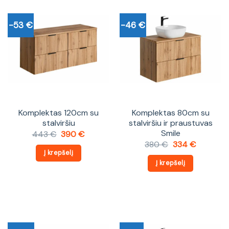
-53 €
-46 €
Komplektas 120cm su
Komplektas 80cm su
stalviršiu
stalviršiu ir praustuvas
Smile
Original
Current
443
€
390
€
price
price
Original
Current
380
€
334
€
was:
is:
price
price
Į krepšelį
443 €.
390 €.
was:
is:
Į krepšelį
380 €.
334 €.