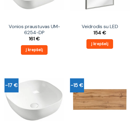
Vonios praustuvas UM-
Veidrodis su LED
6254-DP
154
€
161
€
Į krepšelį
Į krepšelį
-17 €
-15 €