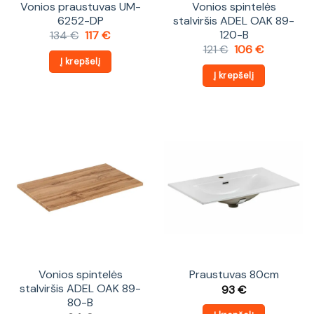
Vonios praustuvas UM-
Vonios spintelės
6252-DP
stalviršis ADEL OAK 89-
120-B
Original
Current
134
€
117
€
price
price
Original
Current
121
€
106
€
was:
is:
price
price
Į krepšelį
134 €.
117 €.
was:
is:
Į krepšelį
121 €.
106 €.
Vonios spintelės
Praustuvas 80cm
stalviršis ADEL OAK 89-
93
€
80-B