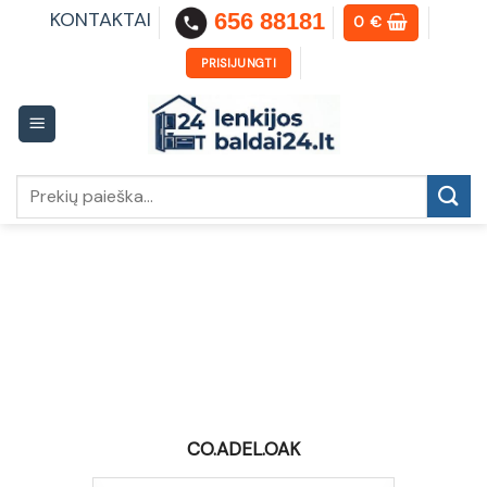
Skip
KONTAKTAI
656 88181
0
€
to
content
PRISIJUNGTI
Ieškoti:
CO.ADEL.OAK