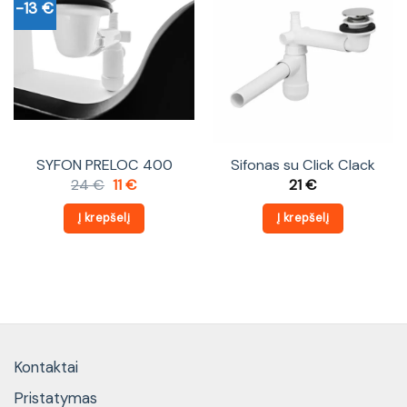
-13 €
SYFON PRELOC 400
Sifonas su Click Clack
Original
Current
24
€
11
€
21
€
price
price
was:
is:
Į krepšelį
Į krepšelį
24 €.
11 €.
Kontaktai
Pristatymas