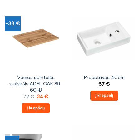
-38 €
Vonios spintelės
Praustuvas 40cm
stalviršis ADEL OAK 89-
67
€
60-B
Į krepšelį
Original
Current
72
€
34
€
price
price
was:
is:
Į krepšelį
72 €.
34 €.