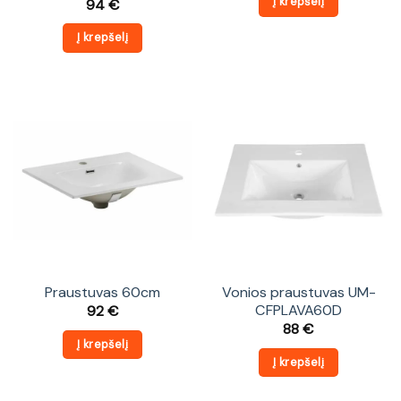
Į krepšelį
94
€
Į krepšelį
Praustuvas 60cm
Vonios praustuvas UM-
CFPLAVA60D
92
€
88
€
Į krepšelį
Į krepšelį