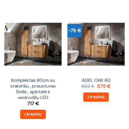
-78 €
Komplektas 80cm su
ADEL OAK 60
stalviršiu , praustuvas
Original
Current
653
€
575
€
price
price
Smile , spintelė ir
was:
is:
veidrodžiu LED
Į krepšelį
653 €.
575 €.
717
€
Į krepšelį