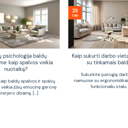
23
Lap
ų psichologija baldų
Kaip sukurti darbo vie
me: kaip spalvos veikia
su tinkamais bald
nuotaiką?
Sukurkite patogią dar
namuose su ergonomiškais
kaip baldų spalvos ir spalvų
funkcionaliu stalu. [
a veikia jūsų emocinę gerovę
interjero dizainą. [...]