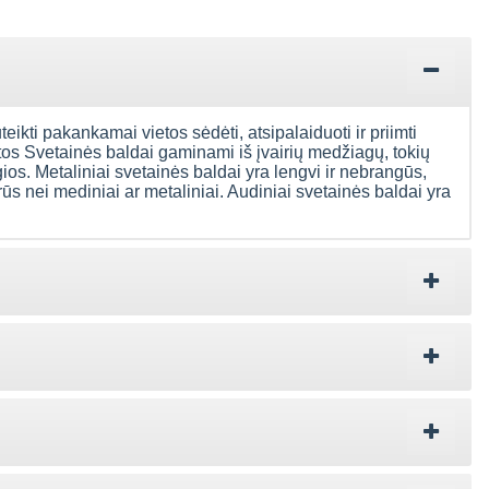
uteikti pakankamai vietos sėdėti, atsipalaiduoti ir priimti
ntos Svetainės baldai gaminami iš įvairių medžiagų, tokių
gios. Metaliniai svetainės baldai yra lengvi ir nebrangūs,
rūs nei mediniai ar metaliniai. Audiniai svetainės baldai yra