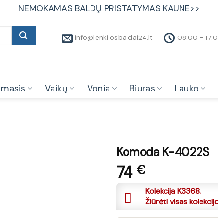
NEMOKAMAS BALDŲ PRISTATYMAS KAUNE>>
info@lenkijosbaldai24.lt
08:00 - 17:
amasis
Vaikų
Vonia
Biuras
Lauko
Komoda K-4022S
74
€
Kolekcija K3368.
Žiūrėti visas kolekcij