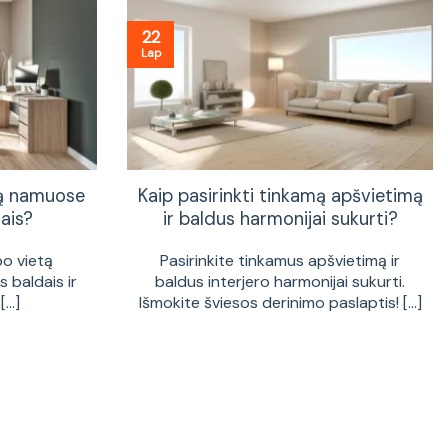
22
Lap
tą namuose
Kaip pasirinkti tinkamą apšvietimą
ais?
ir baldus harmonijai sukurti?
bo vietą
Pasirinkite tinkamus apšvietimą ir
 baldais ir
baldus interjero harmonijai sukurti.
...]
Išmokite šviesos derinimo paslaptis! [...]