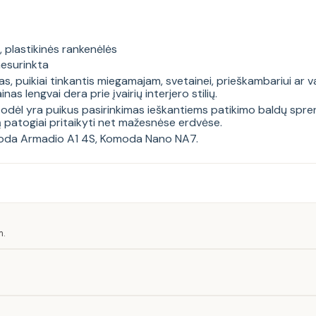
 plastikinės rankenėlės
esurinkta
 puikiai tinkantis miegamajam, svetainei, prieškambariui ar va
as lengvai dera prie įvairių interjero stilių.
a, todėl yra puikus pasirinkimas ieškantiems patikimo baldų sp
ą patogiai pritaikyti net mažesnėse erdvėse.
da Armadio A1 4S
,
Komoda Nano NA7
.
m.