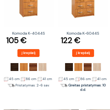
Komoda K-4044S
Komoda K-6044S
105
€
122
€
Į krepšelį
Į krepšelį
45 cm
86 cm
41 cm
45 cm
86 cm
41 cm
Pristatymas: 2-6 sav.
Greitas pristatymas: 10
d.d.