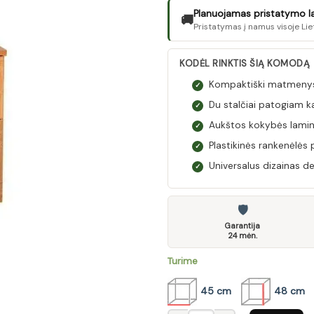
Planuojamas pristatymo laik
🚚
Pristatymas į namus visoje Lie
KODĖL RINKTIS ŠIĄ KOMODĄ
Kompaktiški matmenys:
✓
Du stalčiai patogiam ka
✓
Aukštos kokybės laminu
✓
Plastikinės rankenėlės 
✓
Universalus dizainas d
✓
🛡
Garantija
24 mėn.
Turime
45 cm
48 cm