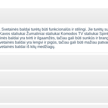
 Svetainės baldai turėtų būti funkcionalūs ir stilingi. Jie turėtų s
 Kavos staliukai Žurnaliniai staliukai Komodos TV staliukai Spi
ės baldai yra tvirti ir ilgaamžės, tačiau gali būti sunkūs ir bran
vetainės baldai yra lengvi ir pigūs, tačiau gali būti mažiau patva
svetainės baldai iš kitų medžiagų.