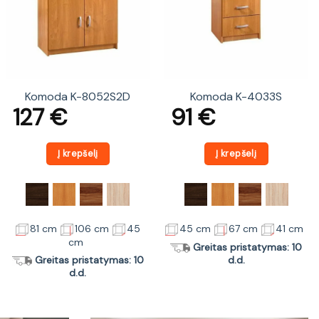
Komoda K-8052S2D
Komoda K-4033S
127
€
91
€
Į krepšelį
Į krepšelį
81 cm
106 cm
45
45 cm
67 cm
41 cm
cm
Greitas pristatymas: 10
Greitas pristatymas: 10
d.d.
d.d.