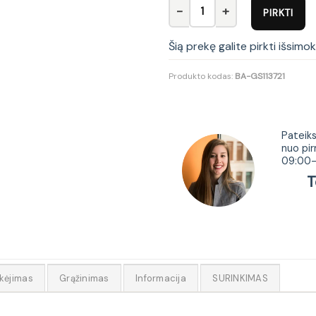
produkto kiekis: Komoda K-40
PIRKTI
Šią prekę galite pirkti išsimo
Produkto kodas:
BA-GS113721
Tur
Pateiks
nuo pir
09:00-
Tel.
kėjimas
Grąžinimas
Informacija
SURINKIMAS