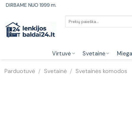
Skip
DIRBAME NUO 1999 m.
to
content
Ieškoti:
Virtuvė
Svetainė
Mieg
Parduotuvė
/
Svetainė
/
Svetainės komodos