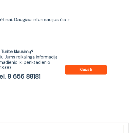
22S
kėtinai. Daugiau informacijos čia »
ite klausimų?
iu Jums reikalingą informaciją
madienio iki penktadienio
18:00.
Klausti
 8 656 88181