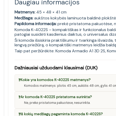
Daugiau informacijos
Matmenys:
45 × 48 × 41 cm
Medžiaga:
aukštos kokybės laminuota baldinė plokštė,
Papildoma informacija:
prekė pristatoma pakuotėse, n
Komoda K-4022S – kompaktiškas ir funkcionalus baldas,
patogiai susidėti kasdienius daiktus, o universalus dizain
Ši komoda išsiskiria praktiškumu ir tvarkinga išvaizd
lengvą priežiūrą, o kompaktiški matmenys leidžia bald
Taip pat peržiūrėkite:
Komoda Armadio A1 3D 2S
,
Komo
Dažniausiai užduodami klausimai (DUK)
❓
Kokie yra komodos K-4022S matmenys?
Komodos matmenys: plotis 45 cm, aukštis 48 cm, gylis 41 c
❓
Ar komoda K-4022S pristatoma surinkta?
Ne, prekė pristatoma pakuotėse, nesurinkta.
❓
Iš kokių medžiagų pagaminta komoda K-4022S?