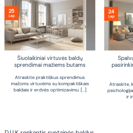
25
24
Lap
Lap
Šiuolaikiniai virtuvės baldų
Spalv
sprendimai mažiems butams
pasirinki
Atraskite praktiškus sprendimus
mažoms virtuvėms su kompaktiškais
Atraskite, 
baldais ir erdvės optimizavimu. [...]
psichologij
ir 
D.U.K renkantis svetainės baldus