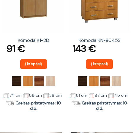
Komoda K1-2D
Komoda KN-8045S
91
€
143
€
Į krepšelį
Į krepšelį
74 cm
86 cm
36 cm
81 cm
87 cm
45 cm
Greitas pristatymas: 10
Greitas pristatymas: 10
d.d.
d.d.