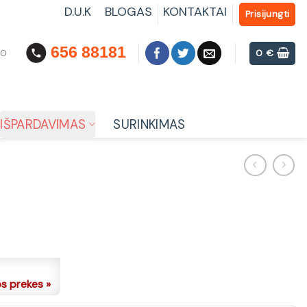
D.U.K
BLOGAS
KONTAKTAI
Prisijungti
656 88181
00
0
€
IŠPARDAVIMAS
SURINKIMAS
os prekes »