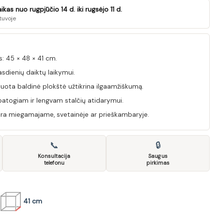
as nuo rugpjūčio 14 d. iki rugsėjo 11 d.
tuvoje
 45 × 48 × 41 cm.
sdienių daiktų laikymui.
ota baldinė plokštė užtikrina ilgaamžiškumą.
patogiam ir lengvam stalčių atidarymui.
era miegamajame, svetainėje ar prieškambaryje.
📞
🔒
Konsultacija
Saugus
telefonu
pirkimas
41 cm