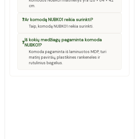
Komodos NUBK01 matmenys yra 128 × 84 × 42
cm.
❓
Ar komodą NUBK01 reikia surinkti?
Taip, komodą NUBK01 reikia surinkti.
Iš kokių medžiagų pagaminta komoda
❓
NUBK01?
Komoda pagaminta iš laminuotos MDP, turi
matinį paviršių, plastikines rankenėles ir
rutulinius bėgelius.