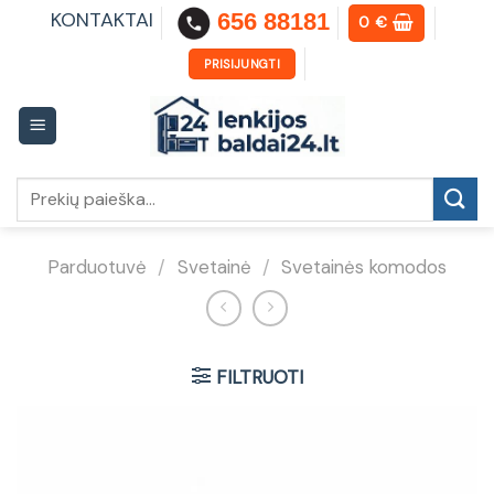
Skip
KONTAKTAI
656 88181
0
€
to
content
PRISIJUNGTI
Ieškoti:
Parduotuvė
/
Svetainė
/
Svetainės komodos
FILTRUOTI