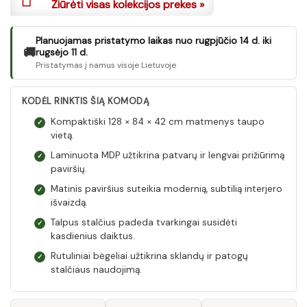
Žiūrėti visas kolekcijos prekes »
Planuojamas pristatymo laikas nuo rugpjūčio 14 d. iki
🚚
rugsėjo 11 d.
Pristatymas į namus visoje Lietuvoje
KODĖL RINKTIS ŠIĄ KOMODĄ
Kompaktiški 128 × 84 × 42 cm matmenys taupo
✓
vietą.
Laminuota MDP užtikrina patvarų ir lengvai prižiūrimą
✓
paviršių.
Matinis paviršius suteikia modernią, subtilią interjero
✓
išvaizdą.
Talpus stalčius padeda tvarkingai susidėti
✓
kasdienius daiktus.
Rutuliniai bėgeliai užtikrina sklandų ir patogų
✓
stalčiaus naudojimą.