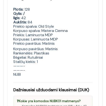
Plotis:
128
Gylis: /
Ilgis:
42
Aukštis:
84
Priekio spalva: Old Style
Korpuso spalva: Matera Ciemna
Priekis: Laminuota MDP
Korpusas: Laminuota MDP
Priekio paviršius: Matinis
Korpuso paviršius: Matinis
Rankenėlės: Plastikas
Bėgeliai: Rutuliniai
Stalčių kiekis: 1
———-
———-
NUBI
Dažniausiai užduodami klausimai (DUK)
❓
Kokie yra komodos NUBK01 matmenys?