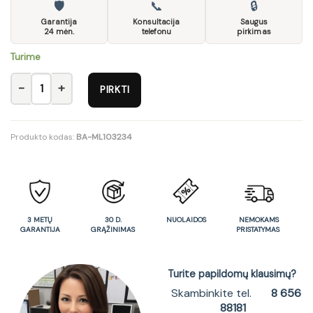
🛡
📞
🔒
Garantija
Konsultacija
Saugus
24 mėn.
telefonu
pirkimas
Turime
produkto kiekis: Komoda NUBK01
PIRKTI
Produkto kodas:
BA-ML103234
3 METŲ
30 D.
NUOLAIDOS
NEMOKAMS
GARANTIJA
GRĄŽINIMAS
PRISTATYMAS
Turite papildomų klausimų?
Skambinkite tel.
8 656
88181