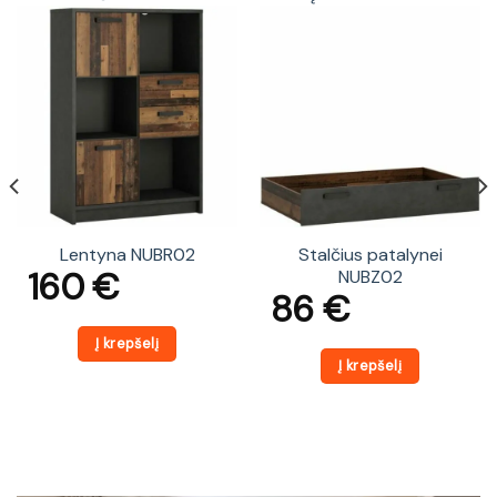
Lentyna NUBR02
Stalčius patalynei
160
€
NUBZ02
86
€
Į krepšelį
Į krepšelį