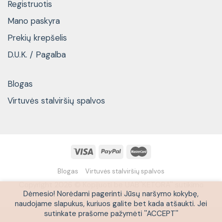
Registruotis
Mano paskyra
Prekių krepšelis
D.U.K. / Pagalba
Blogas
Virtuvės stalviršių spalvos
Blogas
Virtuvės stalviršių spalvos
Copyright 2026 © Kopijuoti be UAB''KETORA'' sutikimo
Dėmesio! Norėdami pagerinti Jūsų naršymo kokybę,
draudžiama
naudojame slapukus, kuriuos galite bet kada atšaukti. Jei
sutinkate prašome pažymėti ''ACCEPT''