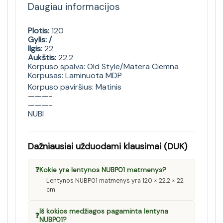
Daugiau informacijos
Plotis:
120
Gylis: /
Ilgis:
22
Aukštis:
22.2
Korpuso spalva: Old Style/Matera Ciemna
Korpusas: Laminuota MDP
Korpuso paviršius: Matinis
———-
———-
NUBI
Dažniausiai užduodami klausimai (DUK)
❓
Kokie yra lentynos NUBP01 matmenys?
Lentynos NUBP01 matmenys yra 120 × 22.2 × 22
cm.
Iš kokios medžiagos pagaminta lentyna
❓
NUBP01?