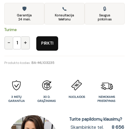
🛡
📞
🔒
Garantija
Konsultacija
Saugus
24 mėn.
telefonu
pirkimas
Turime
produkto kiekis: Lentyna NUBP01
PIRKTI
Produkto kodas:
BA-ML103235
3 METŲ
30 D.
NUOLAIDOS
NEMOKAMS
GARANTIJA
GRĄŽINIMAS
PRISTATYMAS
Turite papildomų klausimų?
Skambinkite tel.
8 656