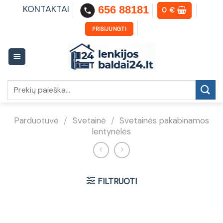
Skip
KONTAKTAI
656 88181
0
€
to
content
PRISIJUNGTI
Ieškoti:
Parduotuvė
/
Svetainė
/
Svetainės pakabinamos
lentynėlės
FILTRUOTI