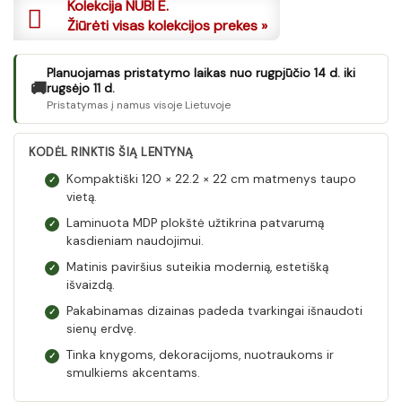
Kolekcija NUBI E.
Žiūrėti visas kolekcijos prekes »
Planuojamas pristatymo laikas nuo rugpjūčio 14 d. iki
🚚
rugsėjo 11 d.
Pristatymas į namus visoje Lietuvoje
KODĖL RINKTIS ŠIĄ LENTYNĄ
Kompaktiški 120 × 22.2 × 22 cm matmenys taupo
✓
vietą.
Laminuota MDP plokštė užtikrina patvarumą
✓
kasdieniam naudojimui.
Matinis paviršius suteikia modernią, estetišką
✓
išvaizdą.
Pakabinamas dizainas padeda tvarkingai išnaudoti
✓
sienų erdvę.
Tinka knygoms, dekoracijoms, nuotraukoms ir
✓
smulkiems akcentams.