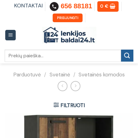
Skip
KONTAKTAI
656 88181
0
€
to
content
PRISIJUNGTI
Ieškoti:
Parduotuvė
/
Svetainė
/
Svetainės komodos
FILTRUOTI