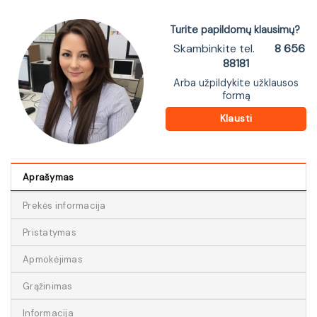
Turite papildomų klausimų?
Skambinkite tel.
8 656
88181
Arba užpildykite užklausos
formą
Klausti
Aprašymas
Prekės informacija
Pristatymas
Apmokėjimas
Grąžinimas
Informacija