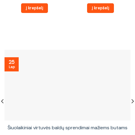
Į krepšelį
Į krepšelį
25
Lap
Šiuolaikiniai virtuvės baldų sprendimai mažiems butams