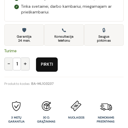
Tinka svetainei, darbo kambariui, miegamajam ar
✓
prieškambariui.
🛡
📞
🔒
Garantija
Konsultacija
Saugus
24 mėn.
telefonu
pirkimas
Turime
produkto kiekis: Lentyna NUBR02
PIRKTI
Produkto kodas:
BA-ML103237
3 METŲ
30 D.
NUOLAIDOS
NEMOKAMS
GARANTIJA
GRĄŽINIMAS
PRISTATYMAS