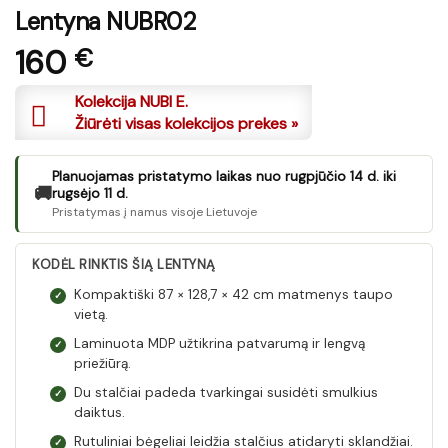
Lentyna NUBR02
160
€
Kolekcija NUBI E.
Žiūrėti visas kolekcijos prekes »
Planuojamas pristatymo laikas nuo rugpjūčio 14 d. iki
🚚
rugsėjo 11 d.
Pristatymas į namus visoje Lietuvoje
KODĖL RINKTIS ŠIĄ LENTYNĄ
Kompaktiški 87 × 128,7 × 42 cm matmenys taupo
✓
vietą.
Laminuota MDP užtikrina patvarumą ir lengvą
✓
priežiūrą.
Du stalčiai padeda tvarkingai susidėti smulkius
✓
daiktus.
Rutuliniai bėgeliai leidžia stalčius atidaryti sklandžiai.
✓