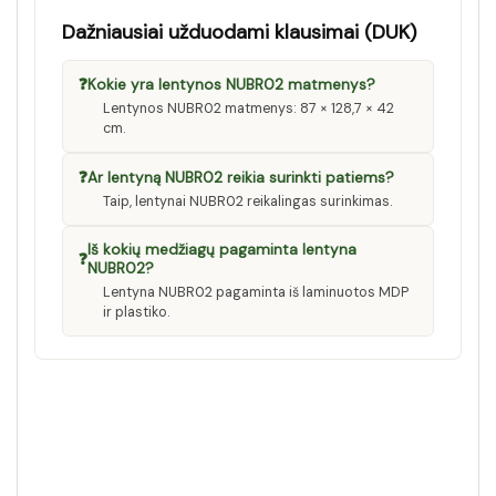
Dažniausiai užduodami klausimai (DUK)
❓
Kokie yra lentynos NUBR02 matmenys?
Lentynos NUBR02 matmenys: 87 × 128,7 × 42
cm.
❓
Ar lentyną NUBR02 reikia surinkti patiems?
Taip, lentynai NUBR02 reikalingas surinkimas.
Iš kokių medžiagų pagaminta lentyna
❓
NUBR02?
Lentyna NUBR02 pagaminta iš laminuotos MDP
ir plastiko.