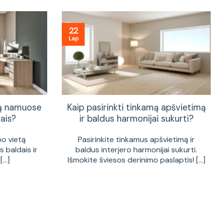
22
Lap
tą namuose
Kaip pasirinkti tinkamą apšvietimą
ais?
ir baldus harmonijai sukurti?
bo vietą
Pasirinkite tinkamus apšvietimą ir
 baldais ir
baldus interjero harmonijai sukurti.
...]
Išmokite šviesos derinimo paslaptis! [...]