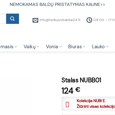
NEMOKAMAS BALDŲ PRISTATYMAS KAUNE>>
info@lenkijosbaldai24.lt
08:00 - 17:
amasis
Vaikų
Vonia
Biuras
Lauko
Stalas NUBB01
124
€
Kolekcija NUBI E.
Žiūrėti visas kolekcij