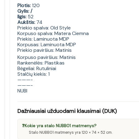
Plotis:
120
Gylis: /
Ilgis:
52
Aukštis:
74
Priekio spalva: Old Style
Korpuso spalva: Matera Ciemna
Priekis: Laminuota MDP
Korpusas: Laminuota MDP
Priekio paviršius: Matinis
Korpuso paviršius: Matinis
Rankenėlės: Plastikas
Bėgeliai: Rutuliniai
Stalčių kiekis: 1
———-
———-
NUBI
Dažniausiai užduodami klausimai (DUK)
❓
Kokie yra stalo NUBB01 matmenys?
Stalo NUBB01 matmenys yra 120 × 74 × 52 cm.