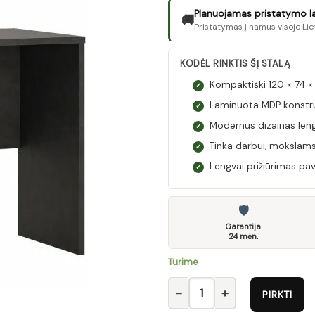
Planuojamas pristatymo laik
🚚
Pristatymas į namus visoje Lie
KODĖL RINKTIS ŠĮ STALĄ
Kompaktiški 120 × 74 
✓
Laminuota MDP konstru
✓
Modernus dizainas leng
✓
Tinka darbui, mokslams
✓
Lengvai prižiūrimas pav
✓
🛡
Garantija
24 mėn.
Turime
produkto kiekis: Stalas NUBB0
PIRKTI