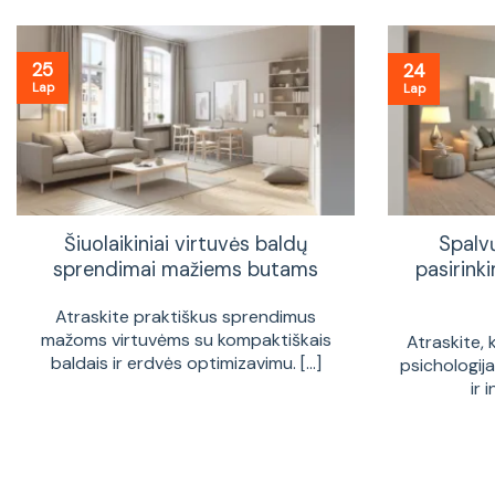
25
24
Lap
Lap
Šiuolaikiniai virtuvės baldų
Spalv
sprendimai mažiems butams
pasirinki
Atraskite praktiškus sprendimus
mažoms virtuvėms su kompaktiškais
Atraskite, 
baldais ir erdvės optimizavimu. [...]
psichologij
ir 