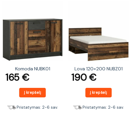
Komoda NUBK01
Lova 120×200 NUBZ01
165
€
190
€
Į krepšelį
Į krepšelį
Pristatymas: 2-6 sav.
Pristatymas: 2-6 sav.