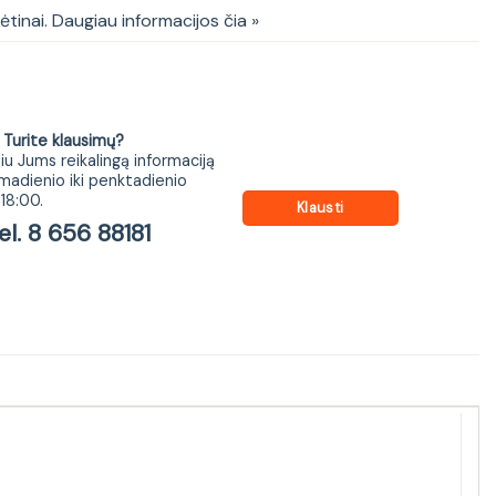
kėtinai. Daugiau informacijos čia »
ite klausimų?
iu Jums reikalingą informaciją
madienio iki penktadienio
18:00.
Klausti
 8 656 88181