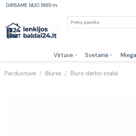
Skip
DIRBAME NUO 1999 m.
to
content
Ieškoti:
Virtuvė
Svetainė
Mieg
Parduotuvė
/
Biuras
/
Biuro darbo stalai