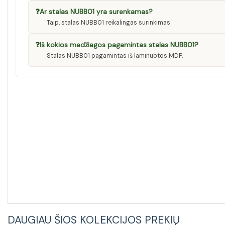
❓
Ar stalas NUBB01 yra surenkamas?
Taip, stalas NUBB01 reikalingas surinkimas.
❓
Iš kokios medžiagos pagamintas stalas NUBB01?
Stalas NUBB01 pagamintas iš laminuotos MDP.
DAUGIAU ŠIOS KOLEKCIJOS PREKIŲ