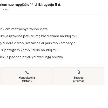
as nuo rugpjūčio 14 d. iki rugsėjo 11 d.
tuvoje
× 52 cm matmenys taupo vietą.
kcija užtikrina patvarumą kasdieniam naudojimui.
vai dera darbo, svetainės ar jaunimo kambaryje.
 ir patogiam kompiuterio naudojimui.
iršius padeda palaikyti tvarkingą aplinką.
📞
🔒
Konsultacija
Saugus
telefonu
pirkimas
1