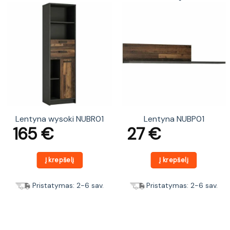
Lentyna wysoki NUBR01
Lentyna NUBP01
165
€
27
€
Į krepšelį
Į krepšelį
Pristatymas: 2-6 sav.
Pristatymas: 2-6 sav.