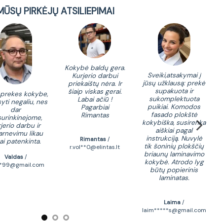
MŪSŲ PIRKĖJŲ ATSILIEPIMAI
Kokybė baldų gera.
Sveiki,atsakymai į
Kurjerio darbui
ko
jūsų užklausą: prekė
priekaištų nėra. Ir
ka
supakuota ir
šiaip viskas gerai.
santy
 prekes kokybe,
sukomplektuota
Labai ačiū !
turi 
yti negaliu, nes
puikiai. Komodos
Pagarbiai
iš p
dar
fasado plokštė
Rimantas
sun
urinkinejome,
kokybiška, susirenka
kar
jerio darbu ir
aiškiai pagal
perp
arnevimu likau
instrukciją. Nuvylė
Rimantas
/
ai patenkinta.
tik šoninių plokščių
r.vol**0@elintas.lt
briaunų laminavimo
Valdas
/
kokybė. Atrodo lyg
zivi
d*99@gmail.com
būtų popierinis
laminatas.
Laima
/
laim*****s@gmail.com