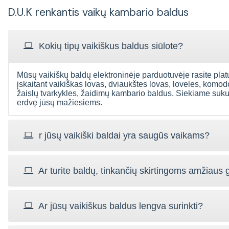
D.U.K renkantis vaikų kambario baldus
Kokių tipų vaikiškus baldus siūlote?
Laba diena,
Mūsų vaikiškų baldų elektroninėje parduotuvėje rasite plat
Laba diena, Apie
Sveiki
Ačiū už greitą ir malonų
įskaitant vaikiškas lovas, dviaukštes lovas, loveles, komo
įsigyto daikto kokybę
už
aptarnavimą, tiek
sunku spręsti.
žaislų tvarkykles, žaidimų kambario baldus. Siekiame sukur
kurjerių tarnybai tiek
Kurjerio darbas puikus.
erdvę jūsų mažiesiems.
sukomp
Jūsų baldams. Esam
Jūsų aptarnavimui
Ko
patenkinti komoda.
pastabų neturime.
plo
Dėkojame.
susire
Gediminas
/
r jūsų vaikiški baldai yra saugūs vaikams?
instr
valč**0@inbox.lt
šo
Ieva
/
bria
Gulev**0@gmail.com
koky
bū
Ar turite baldų, tinkančių skirtingoms amžiaus
laim*
Ar jūsų vaikiškus baldus lengva surinkti?