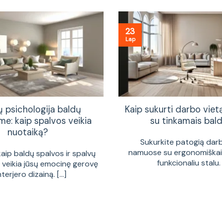
23
Lap
ų psichologija baldų
Kaip sukurti darbo vie
me: kaip spalvos veikia
su tinkamais bald
nuotaiką?
Sukurkite patogią dar
namuose su ergonomiškais
kaip baldų spalvos ir spalvų
funkcionaliu stalu. [
a veikia jūsų emocinę gerovę
interjero dizainą. [...]