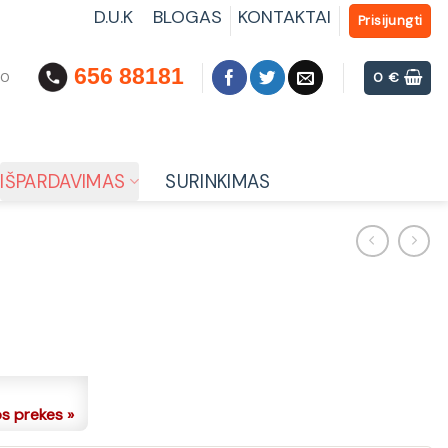
D.U.K
BLOGAS
KONTAKTAI
Prisijungti
656 88181
00
0
€
IŠPARDAVIMAS
SURINKIMAS
os prekes »