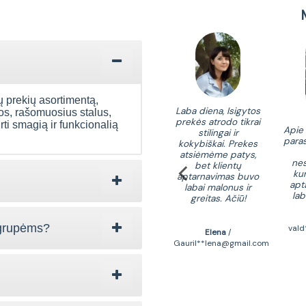
ų prekių asortimentą,
,atsakymai į jūsų
Laba diena , perku iš
Laba diena, Isigytos
dos, rašomuosius stalus,
klausą: prekė
jūsų jau ne pirmą baldą.
prekės atrodo tikrai
ti smagią ir funkcionalią
supakuota ir
Kokybei priekaištų
Apie
stilingai ir
lektuota puikiai.
neturiu, aptarnavimas
paras
kokybiškai. Prekes
modos fasado
malonus, telefonu buvo
atsiėmėme patys,
kštė kokybiška,
pranešta apie
nes
bet klientų
nka aiškiai pagal
pristatymo terminus.
kur
aptarnavimas buvo
ukciją. Nuvylė tik
Ypač dėkinga kurjeriui
apt
labai malonus ir
ninių plokščių
Gvidui už gerą
lab
greitas. Ačiū!
unų laminavimo
aptarnavimą, gerą
bė. Atrodo lyg
nuotaiką, paslaugumą.
tų popierinis
 grupėms?
val
Elena
/
laminatas.
Daiva
/
Gauril**lena@gmail.com
daiva.kis****@gmail.com
Laima
/
****s@gmail.com