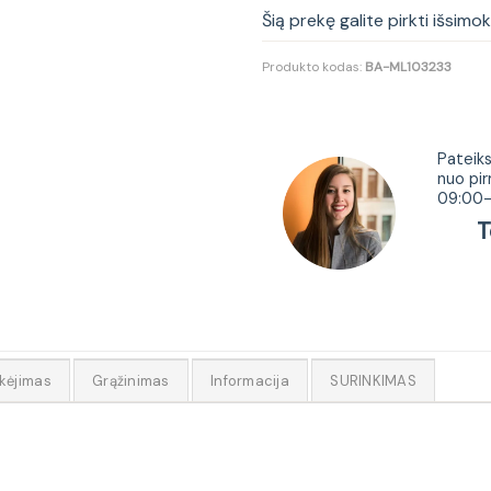
Šią prekę galite pirkti išsimo
Produkto kodas:
BA-ML103233
Tur
Pateiks
nuo pir
09:00-
Tel.
kėjimas
Grąžinimas
Informacija
SURINKIMAS