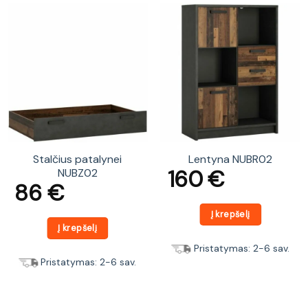
Stalčius patalynei
Lentyna NUBR02
160
€
NUBZ02
86
€
Į krepšelį
Į krepšelį
Pristatymas: 2-6 sav.
Pristatymas: 2-6 sav.